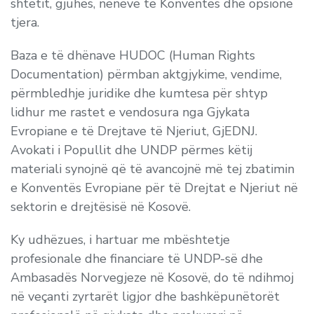
shtetit, gjuhës, neneve të Konventës dhe opsione
tjera.
Baza e të dhënave HUDOC (Human Rights
Documentation) përmban aktgjykime, vendime,
përmbledhje juridike dhe kumtesa për shtyp
lidhur me rastet e vendosura nga Gjykata
Evropiane e të Drejtave të Njeriut, GjEDNJ.
Avokati i Popullit dhe UNDP përmes këtij
materiali synojnë që të avancojnë më tej zbatimin
e Konventës Evropiane për të Drejtat e Njeriut në
sektorin e drejtësisë në Kosovë.
Ky udhëzues, i hartuar me mbështetje
profesionale dhe financiare të UNDP-së dhe
Ambasadës Norvegjeze në Kosovë, do të ndihmoj
në veçanti zyrtarët ligjor dhe bashkëpunëtorët