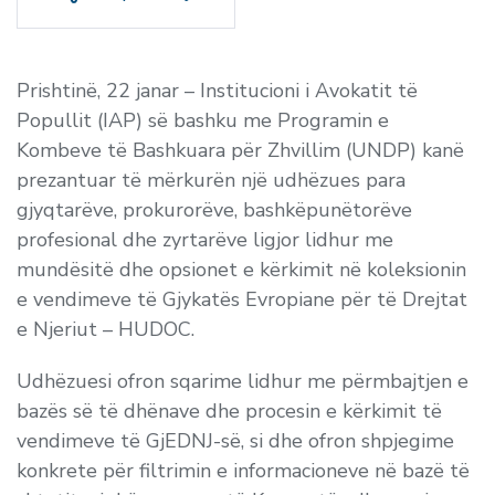
Prishtinë, 22 janar – Institucioni i Avokatit të
Popullit (IAP) së bashku me Programin e
Kombeve të Bashkuara për Zhvillim (UNDP) kanë
prezantuar të mërkurën një udhëzues para
gjyqtarëve, prokurorëve, bashkëpunëtorëve
profesional dhe zyrtarëve ligjor lidhur me
mundësitë dhe opsionet e kërkimit në koleksionin
e vendimeve të Gjykatës Evropiane për të Drejtat
e Njeriut – HUDOC.
Udhëzuesi ofron sqarime lidhur me përmbajtjen e
bazës së të dhënave dhe procesin e kërkimit të
vendimeve të GjEDNJ-së, si dhe ofron shpjegime
konkrete për filtrimin e informacioneve në bazë të