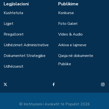
Legjislacioni
Publikime
Kushtetuta
Konkurse
Ligjet
Foto Galeri
Rregulloret
Video & Audio
Udhëzimet Administrative
Arkiva e lajmeve
Dokumentet Strategjike
Qasja në dokumente
Publike
Udhëzuesit
© Institucioni i Avokatit të Popullit 2026