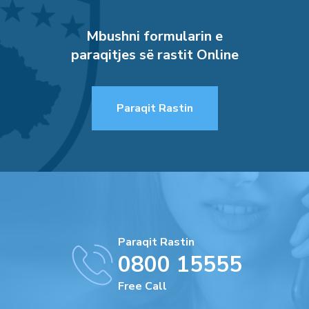
Mbushni formularin e
paraqitjes së rastit Online
Paraqit Rastin
Paraqit Rastin
0800 15555
Free Call