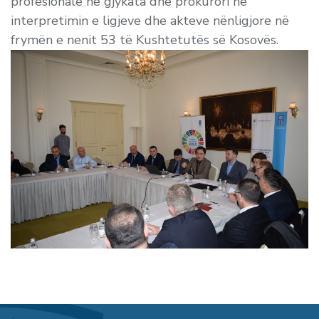
profesionalë në gjykata dhe prokurori në
interpretimin e ligjeve dhe akteve nënligjore në
frymën e nenit 53 të Kushtetutës së Kosovës.