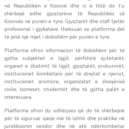
në Republikën e Kosovë dhe si e tillë do t’u
shërbejë edhe gjyqtarëve të Republikës së
Kosovës në punën e tyre. Gjyqtarët dhe stafi tjetër
profesional i gjykatave theksuan se platforma del
të jetë një mjet i dobishëm për punën e tyre.
Platforma ofron informacion të dobishëm për të
gjitha subjektet e ligjit, përfshirë qytetarët,
organet e zbatimit të ligjit, gjyqtarët, prokurorët,
institucionet kombëtare për të drejtat e njeriut,
institucionet arsimore, organizatat e shoqërisë
civile, bizneset, studentët dhe të gjitha palët e
interesuara.
Platforma ofron dy udhëzues që do të shërbejnë
për të siguruar qasje më të lehtë dhe praktike në
juridiksionin vendor dhe në atë ndërkombëtar