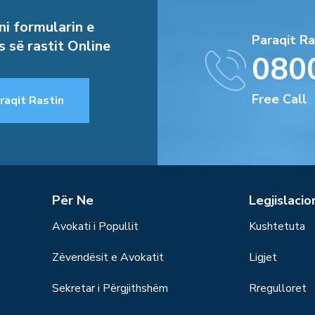
i formularin e
Paraqit Ra
s së rastit Online
080
Free Call
raqit Rastin
Për Ne
Legjislacio
Avokati i Popullit
Kushtetuta
Zëvendësit e Avokatit
Ligjet
Sekretar i Përgjithshëm
Rregulloret