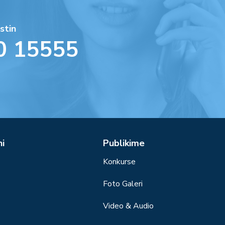
stin
0 15555
ni
Publikime
Konkurse
Foto Galeri
Video & Audio