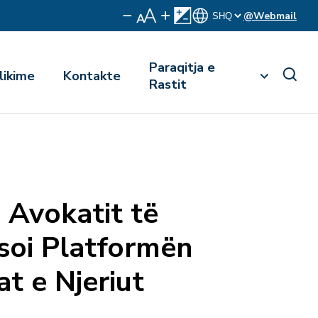
@Webmail
Paraqitja e
likime
Kontakte
Rastit
i Avokatit të
nsoi Platformën
at e Njeriut