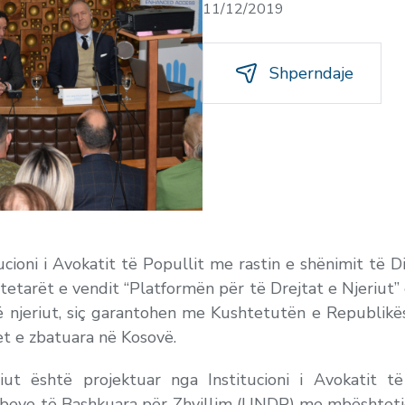
11/12/2019
Shperndaje
tucioni i Avokatit të Popullit me rastin e shënimit të
qytetarët e vendit “Platformën për të Drejtat e Njeriut”
të njeriut, siç garantohen me Kushtetutën e Republik
jet e zbatuara në Kosovë.
ut është projektuar nga Institucioni i Avokatit t
ve të Bashkuara për Zhvillim (UNDP) me mbështetje f