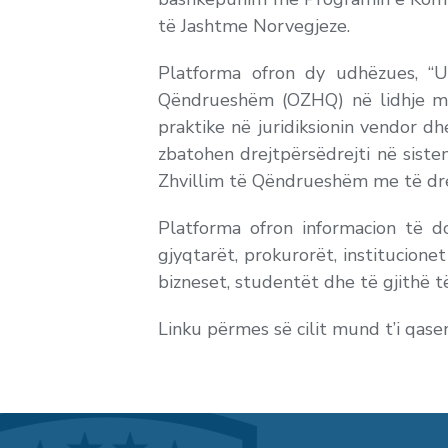
të Jashtme Norvegjeze.
Platforma ofron dy udhëzues, “U
Qëndrueshëm (OZHQ) në lidhje me 
praktike në juridiksionin vendor d
zbatohen drejtpërsëdrejti në siste
Zhvillim të Qëndrueshëm me të drej
Platforma ofron informacion të dob
gjyqtarët, prokurorët, institucionet
bizneset, studentët dhe të gjithë të
Linku përmes së cilit mund t’i qasen