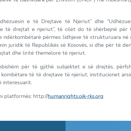
dhëzuesin e të Drejtave të Njeriut” dhe “Udhëzues
të drejtat e njeriut”, të cilët do të shërbejnë për 
he ndërkombëtarë përmes lidhjeve të strukturuara në 
min juridik të Republikës së Kosovës, si dhe për të de
tat dhe liritë themelore të njeriut.
ishëm për të gjithë subjektet e së drejtës, përfshir
 kombëtare të të drejtave të njeriut, institucionet arsi
 interesuarit.
i platformës: http://
humanrights.oik-rks.org