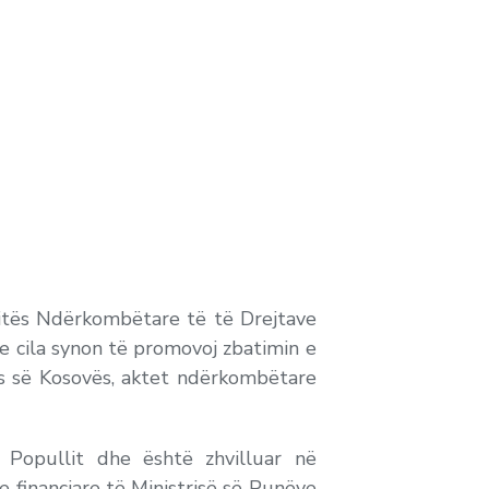
 Ditës Ndërkombëtare të të Drejtave
 e cila synon të promovoj zbatimin e
ës së Kosovës, aktet ndërkombëtare
ë Popullit dhe është zhvilluar në
inanciare të Ministrisë së Punëve