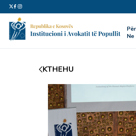
Kërko
Pë
për:
Ne
KTHEHU