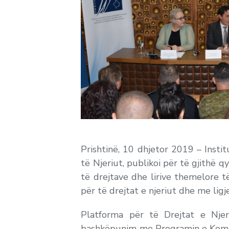
Prishtinë, 10 dhjetor 2019 – Insti
të Njeriut, publikoi për të gjithë 
të drejtave dhe lirive themelore 
për të drejtat e njeriut dhe me lig
Platforma për të Drejtat e Njeri
bashkëpunim me Programin e Kombe