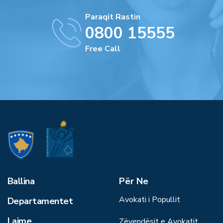
Paraqit Rastin
0800 15555
Free Call
Ballina
Për Ne
Avokati i Popullit
Departamentet
Lajme
Zëvendësit e Avokatit