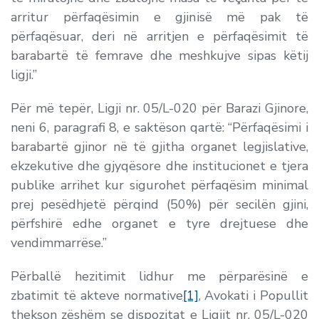
arritur përfaqësimin e gjinisë më pak të
përfaqësuar, deri në arritjen e përfaqësimit të
barabartë të femrave dhe meshkujve sipas këtij
ligji.
”
Për më tepër, Ligji nr. 05/L-020 për Barazi Gjinore,
neni 6, paragrafi 8, e saktëson qartë: “
Përfaqësimi i
barabartë gjinor në të gjitha organet legjislative,
ekzekutive dhe gjyqësore dhe institucionet e tjera
publike arrihet kur sigurohet përfaqësim minimal
prej pesëdhjetë përqind (50%) për secilën gjini,
përfshirë edhe organet e tyre drejtuese dhe
vendimmarrëse.
”
Përballë hezitimit lidhur me përparësinë e
zbatimit të akteve normative
[1]
, Avokati i Popullit
thekson zëshëm se dispozitat e Ligjit nr. 05/L-020