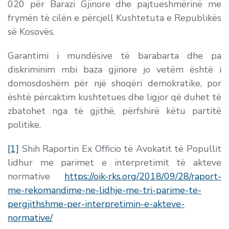
020 për Barazi Gjinore dhe pajtueshmërinë me
frymën të cilën e përcjell Kushtetuta e Republikës
së Kosovës.
Garantimi i mundësive të barabarta dhe pa
diskriminim mbi baza gjinore jo vetëm është i
domosdoshëm për një shoqëri demokratike, por
është përcaktim kushtetues dhe ligjor që duhet të
zbatohet nga të gjithë, përfshirë këtu partitë
politike.
[1]
Shih Raportin Ex Officio të Avokatit të Popullit
lidhur me parimet e interpretimit të akteve
normative
https://oik-rks.org/2018/09/28/raport-
me-rekomandime-ne-lidhje-me-tri-parime-te-
pergjithshme-per-interpretimin-e-akteve-
normative/