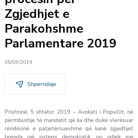
Zgjedhjet e
Parakohshme
Parlamentare 2019
05/09/2019
Shperndaje
Prishtinë, 5 shtator 2019
– Avokati i Popullit, në
përmbushje të mandatit që ka dhe duke vlerësuar
rëndësinë e patjetërsueshme që kanë zgjedhjet
brenda një sistemi demokratik, po ndjek me