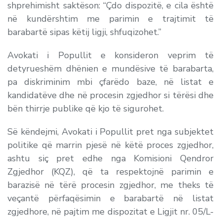
shprehimisht saktëson: “
Çdo dispozitë, e cila është
në kundërshtim me parimin e trajtimit të
barabartë sipas këtij ligji, shfuqizohet.
”
Avokati i Popullit e konsideron veprim të
detyrueshëm dhënien e mundësive të barabarta,
pa diskriminim mbi çfarëdo baze, në listat e
kandidatëve dhe në procesin zgjedhor si tërësi dhe
bën thirrje publike që kjo të sigurohet.
Së këndejmi, Avokati i Popullit pret nga subjektet
politike që marrin pjesë në këtë proces zgjedhor,
ashtu siç pret edhe nga Komisioni Qendror
Zgjedhor (KQZ), që ta respektojnë parimin e
barazisë në tërë procesin zgjedhor, me theks të
veçantë përfaqësimin e barabartë në listat
zgjedhore, në pajtim me dispozitat e Ligjit nr. 05/L-