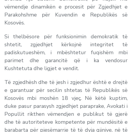
vëmendje dinamikën e procesit për Zgjedhjet e
Parakohshme për Kuvendin e Republikës së
Kosovës.
Si thelbësore për funksionimin demokratik të
shtetit, zgjedhjet kërkojnë integritet të
padiskutueshëm, i mbështetur fuqishëm mbi
parimet dhe garancitë që i ka vendosur
Kushtetuta dhe ligjet e vendit.
Të zgjedhësh dhe të jesh i zgjedhur është e drejtë
e garantuar për secilin shtetas të Republikës së
Kosovës mbi moshën 18 vjeç. Në këtë kuptim,
duke pasur parasysh zgjedhjet paraprake, Avokati i
Popullit rikthen vëmendjen e publikut të gjerë
dhe të autoriteteve kompetente për mundësitë e
barabarta për pjesëmarrje të të dyja gjinive, në të