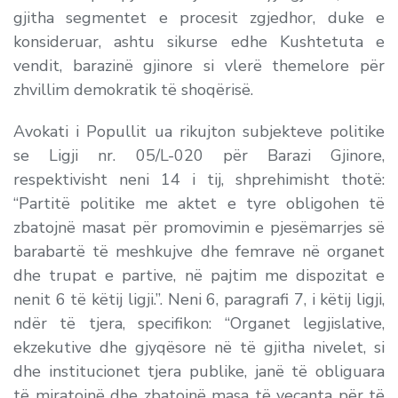
gjitha segmentet e procesit zgjedhor, duke e
konsideruar, ashtu sikurse edhe Kushtetuta e
vendit, barazinë gjinore si vlerë themelore për
zhvillim demokratik të shoqërisë.
Avokati i Popullit ua rikujton subjekteve politike
se Ligji nr. 05/L-020 për Barazi Gjinore,
respektivisht neni 14 i tij, shprehimisht thotë:
“
Partitë politike me aktet e tyre obligohen të
zbatojnë masat për promovimin e pjesëmarrjes së
barabartë të meshkujve dhe femrave në organet
dhe trupat e partive, në pajtim me dispozitat e
nenit 6 të këtij ligji.
”. Neni 6, paragrafi 7, i këtij ligji,
ndër të tjera, specifikon: “
Organet legjislative,
ekzekutive dhe gjyqësore në të gjitha nivelet, si
dhe institucionet tjera publike, janë të obliguara
të miratojnë dhe zbatojnë masa të veçanta për të