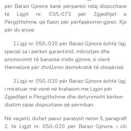
për Barazi Gjinore kanë përparësi ndaj dispozitave
të Ligjit nr. 03/L-073 për Zgjedhjet e
Përgjithshme, që flasin për përfaqësimin gjinor. Kjo
për dy arsye:
1.Ligji nr. 05/L-020 për Barazi Gjinore është ligj
special sa i përket garantimit, mbrojtjes dhe
promovimit të barazisë midis gjinive, si vlerë
themelore për zhvillimin demokratik të shoqërisë;
2.Ligji nr. 05/L-020 për Barazi Gjinore është ligj
i miratuar më vonë në krahasim me Ligjin për
Zgjedhjet e Përgjithshme dhe detyrimisht kërkon
zbatim sipas dispozitave që përmban.
Në veçanti, duhet pasur parasysh nenin 5, paragrafi
2, të Ligjit nr. 05/L-020 për Barazi Gjinore, i cili