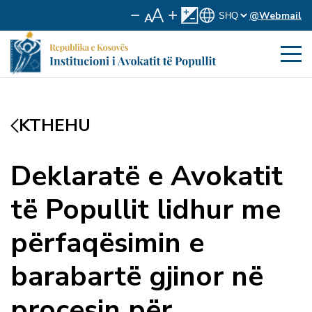
@Webmail
KTHEHU
Deklaratë e Avokatit
të Popullit lidhur me
përfaqësimin e
barabartë gjinor në
procesin për