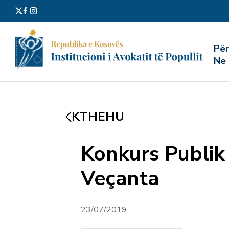
Kërko
Pë
për:
Ne
KTHEHU
Konkurs Publik
Veçanta
23/07/2019