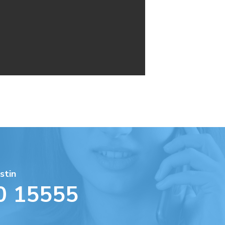
stin
0 15555