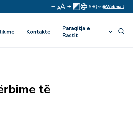
@Webmail
Paraqitja e
likime
Kontakte
Rastit
ërbime të