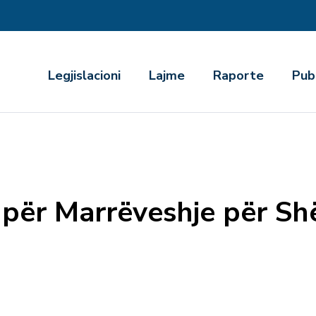
r
Legjislacioni
Lajme
Raporte
Pub
 për Marrëveshje për Sh