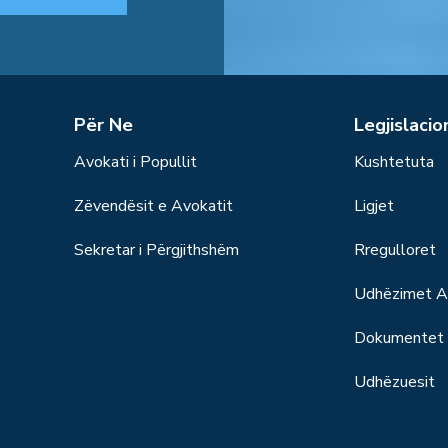
Për Ne
Legjislacio
Avokati i Popullit
Kushtetuta
Zëvendësit e Avokatit
Ligjet
Sekretar i Përgjithshëm
Rregulloret
Udhëzimet Ad
Dokumentet S
Udhëzuesit