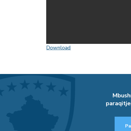
Download
Mbushn
paraqitje
Pa