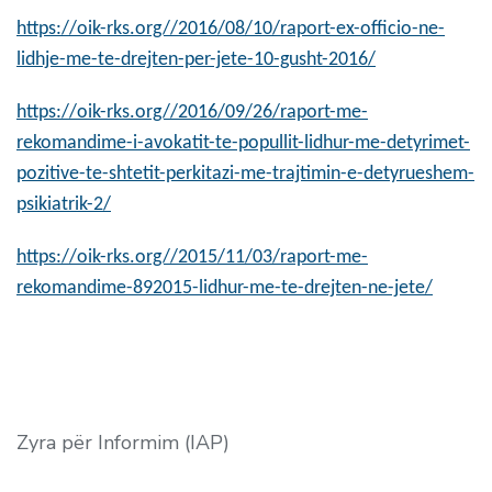
https://oik-rks.org//2016/08/10/raport-ex-officio-ne-
lidhje-me-te-drejten-per-jete-10-gusht-2016/
https://oik-rks.org//2016/09/26/raport-me-
rekomandime-i-avokatit-te-popullit-lidhur-me-detyrimet-
pozitive-te-shtetit-perkitazi-me-trajtimin-e-detyrueshem-
psikiatrik-2/
https://oik-rks.org//2015/11/03/raport-me-
rekomandime-892015-lidhur-me-te-drejten-ne-jete/
Zyra për Informim (IAP)