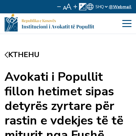
@Webmail
KTHEHU
Avokati i Popullit
fillon hetimet sipas
detyrës zyrtare për
rastin e vdekjes të të
miturit nga Fushë