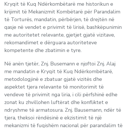
Kryqit të Kuq Ndërkombëtarë me historikun e
krijimit të Mekanizmit Kombëtarë për Parandalim
të Torturës, mandatin, përbërjen, të drejtën në
qasje në vendet e privimit të lirisë, bashkëpunimin
me autoritetet relevante, gjetjet gjatë vizitave,
rekomandimet e dërguara autoriteteve
kompetente dhe zbatimin e tyre.
Në anën tjetër, Znj. Busemann e njoftoi Znj. Alaj
me mandatin e Kryqit të Kuq Ndërkombëtarë,
metodologjinë e zbatuar gjatë vizitës dhe
aspektet tjera relevante të monitorimit të
vendeve të privimit nga liria, i cili përfshinë edhe
zonat ku zhvillohen luftërat dhe konfliktet e
ndryshme të armatosura. Znj. Bausemann, ndër të
tjera, theksoi rëndësinë e ekzistimit të një
mekanizmi të fuqishëm nacional për parandalim të