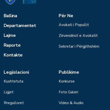
Ballina
Për Ne
Avokati i Popullit
Departamentet
Lajme
Zëvendësit e Avokatit
Raporte
Sekretar i Përgjithshëm
Kontakte
Legjislacioni
Publikime
Kushtetuta
Konkurse
Ligjet
Foto Galeri
Rregulloret
Video & Audio