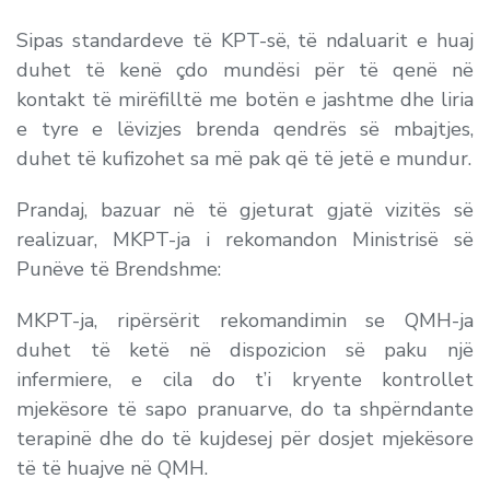
Sipas standardeve të KPT-së, të ndaluarit e huaj
duhet të kenë çdo mundësi për të qenë në
kontakt të mirëfilltë me botën e jashtme dhe liria
e tyre e lëvizjes brenda qendrës së mbajtjes,
duhet të kufizohet sa më pak që të jetë e mundur.
Prandaj, bazuar në të gjeturat gjatë vizitës së
realizuar,
MKPT-ja i rekomandon Ministrisë së
Punëve të Brendshme:
MKPT-ja, ripërsërit rekomandimin se QMH-ja
duhet të ketë në dispozicion së paku një
infermiere, e cila do t’i kryente kontrollet
mjekësore të sapo pranuarve, do ta shpërndante
terapinë dhe do të kujdesej për dosjet mjekësore
të të huajve në QMH.