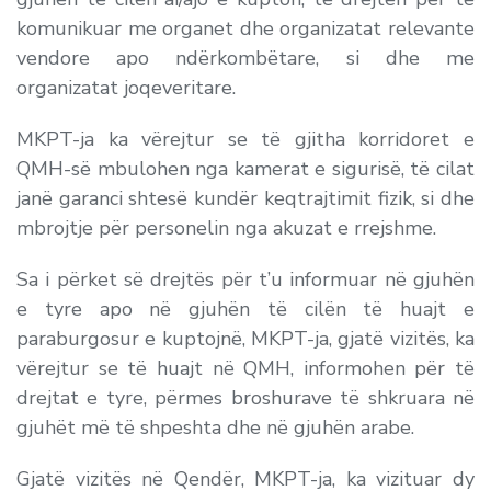
komunikuar me organet dhe organizatat relevante
vendore apo ndërkombëtare, si dhe me
organizatat joqeveritare.
MKPT-ja ka vërejtur se të gjitha korridoret e
QMH-së mbulohen nga kamerat e sigurisë, të cilat
janë garanci shtesë kundër keqtrajtimit fizik, si dhe
mbrojtje për personelin nga akuzat e rrejshme.
Sa i përket së drejtës për t’u informuar në gjuhën
e tyre apo në gjuhën të cilën të huajt e
paraburgosur e kuptojnë, MKPT-ja, gjatë vizitës, ka
vërejtur se të huajt në QMH, informohen për të
drejtat e tyre, përmes broshurave të shkruara në
gjuhët më të shpeshta dhe në gjuhën arabe.
Gjatë vizitës në Qendër, MKPT-ja, ka vizituar dy