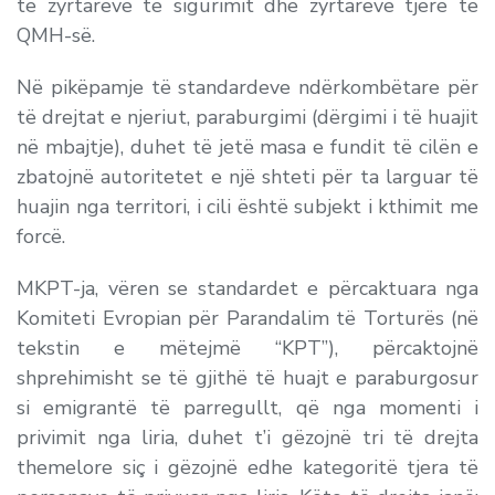
të zyrtarëve të sigurimit dhe zyrtarëve tjerë të
QMH-së.
Në pikëpamje të standardeve ndërkombëtare për
të drejtat e njeriut, paraburgimi (dërgimi i të huajit
në mbajtje), duhet të jetë masa e fundit të cilën e
zbatojnë autoritetet e një shteti për ta larguar të
huajin nga territori, i cili është subjekt i kthimit me
forcë.
MKPT-ja, vëren se standardet e përcaktuara nga
Komiteti Evropian për Parandalim të Torturës (në
tekstin e mëtejmë “KPT”), përcaktojnë
shprehimisht se të gjithë të huajt e paraburgosur
si emigrantë të parregullt, që nga momenti i
privimit nga liria, duhet t’i gëzojnë tri të drejta
themelore siç i gëzojnë edhe kategoritë tjera të