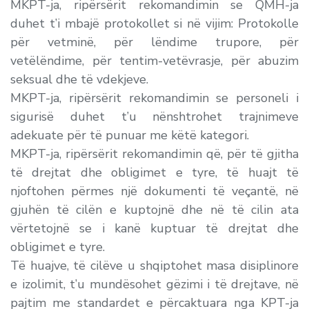
MKPT-ja, ripërsërit rekomandimin se QMH-ja
duhet t’i mbajë protokollet si në vijim: Protokolle
për vetminë, për lëndime trupore, për
vetëlëndime, për tentim-vetëvrasje, për abuzim
seksual dhe të vdekjeve.
MKPT-ja, ripërsërit rekomandimin se personeli i
sigurisë duhet t’u nënshtrohet trajnimeve
adekuate për të punuar me këtë kategori.
MKPT-ja, ripërsërit rekomandimin që, për të gjitha
të drejtat dhe obligimet e tyre, të huajt të
njoftohen përmes një dokumenti të veçantë, në
gjuhën të cilën e kuptojnë dhe në të cilin ata
vërtetojnë se i kanë kuptuar të drejtat dhe
obligimet e tyre.
Të huajve, të cilëve u shqiptohet masa disiplinore
e izolimit, t’u mundësohet gëzimi i të drejtave, në
pajtim me standardet e përcaktuara nga KPT-ja