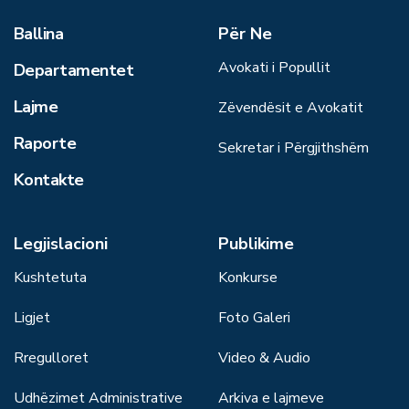
Ballina
Për Ne
Avokati i Popullit
Departamentet
Lajme
Zëvendësit e Avokatit
Raporte
Sekretar i Përgjithshëm
Kontakte
Legjislacioni
Publikime
Kushtetuta
Konkurse
Ligjet
Foto Galeri
Rregulloret
Video & Audio
Udhëzimet Administrative
Arkiva e lajmeve