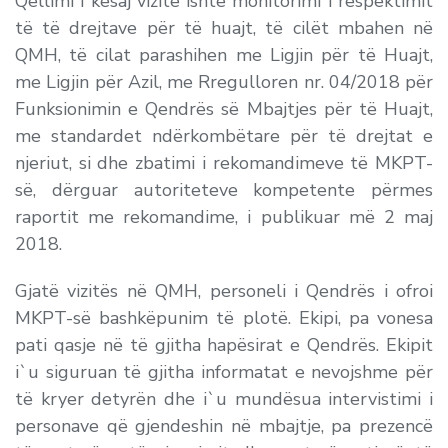
Qëllimi i kësaj vizite ishte monitorimi i respektimit
të të drejtave për të huajt, të cilët mbahen në
QMH, të cilat parashihen me Ligjin për të Huajt,
me Ligjin për Azil, me Rregulloren nr. 04/2018 për
Funksionimin e Qendrës së Mbajtjes për të Huajt,
me standardet ndërkombëtare për të drejtat e
njeriut, si dhe zbatimi i rekomandimeve të MKPT-
së, dërguar autoriteteve kompetente përmes
raportit me rekomandime, i publikuar më 2 maj
2018.
Gjatë vizitës në QMH, personeli i Qendrës i ofroi
MKPT-së bashkëpunim të plotë. Ekipi, pa vonesa
pati qasje në të gjitha hapësirat e Qendrës. Ekipit
i`u siguruan të gjitha informatat e nevojshme për
të kryer detyrën dhe i`u mundësua intervistimi i
personave që gjendeshin në mbajtje, pa prezencë