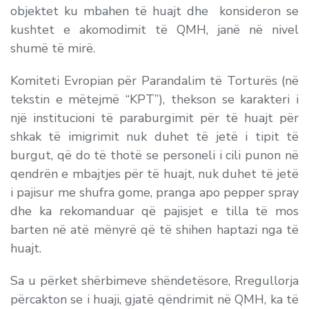
objektet ku mbahen të huajt dhe konsideron se
kushtet e akomodimit të QMH, janë në nivel
shumë të mirë.
Komiteti Evropian për Parandalim të Torturës (në
tekstin e mëtejmë “KPT”), thekson se karakteri i
një institucioni të paraburgimit për të huajt për
shkak të imigrimit nuk duhet të jetë i tipit të
burgut, që do të thotë se personeli i cili punon në
qendrën e mbajtjes për të huajt, nuk duhet të jetë
i pajisur me shufra gome, pranga apo
pepper spray
dhe ka rekomanduar që pajisjet e tilla të mos
barten në atë mënyrë që të shihen haptazi nga të
huajt.
Sa u përket shërbimeve shëndetësore, Rregullorja
përcakton se i huaji, gjatë qëndrimit në QMH, ka të