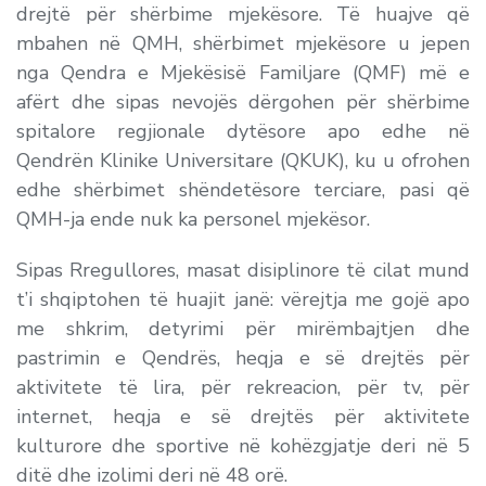
drejtë për shërbime mjekësore. Të huajve që
mbahen në QMH, shërbimet mjekësore u jepen
nga Qendra e Mjekësisë Familjare (QMF) më e
afërt dhe sipas nevojës dërgohen për shërbime
spitalore regjionale dytësore apo edhe në
Qendrën Klinike Universitare (QKUK), ku u ofrohen
edhe shërbimet shëndetësore terciare, pasi që
QMH-ja ende nuk ka personel mjekësor.
Sipas Rregullores, masat disiplinore të cilat mund
t’i shqiptohen të huajit janë: vërejtja me gojë apo
me shkrim, detyrimi për mirëmbajtjen dhe
pastrimin e Qendrës, heqja e së drejtës për
aktivitete të lira, për rekreacion, për tv, për
internet, heqja e së drejtës për aktivitete
kulturore dhe sportive në kohëzgjatje deri në 5
ditë dhe izolimi deri në 48 orë.