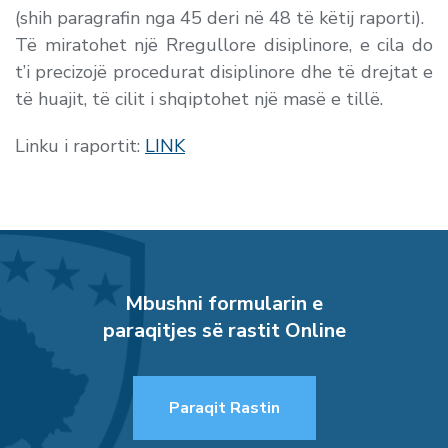
(shih paragrafin nga 45 deri në 48 të këtij raporti).
Të miratohet një Rregullore disiplinore, e cila do
t’i precizojë procedurat disiplinore dhe të drejtat e
të huajit, të cilit i shqiptohet një masë e tillë.
Linku i raportit:
LINK
Mbushni formularin e
paraqitjes së rastit Online
Paraqit Rastin