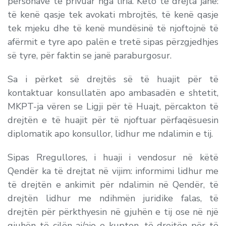
personave të privuar nga liria. Këto të drejta janë:
të kenë qasje tek avokati mbrojtës
,
të
kenë qasje
tek mjeku
dhe
të
kenë mundësinë të njoftojnë të
afërmit e tyre apo palën e tretë sipas përzgjedhjes
së tyre, për faktin se janë paraburgosur
.
Sa i përket së drejtës së të huajit për të
kontaktuar konsullatën apo ambasadën e shtetit,
MKPT-ja vëren se Ligji për të Huajt, përcakton të
drejtën e të huajit për të njoftuar përfaqësuesin
diplomatik apo konsullor, lidhur me ndalimin e tij.
Sipas Rregullores, i huaji i vendosur në këtë
Qendër ka të drejtat në vijim: informimi lidhur me
të drejtën e ankimit për ndalimin në Qendër, të
drejtën lidhur me ndihmën juridike falas, të
drejtën për përkthyesin në gjuhën e tij ose në një
gjuhën të cilën ai/ajo e kupton, të drejtën për të