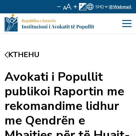
@Webmail
KTHEHU
Avokati i Popullit
publikoi Raportin me
rekomandime lidhur
me Qendrën e
Mbajtjes për të Huajt-