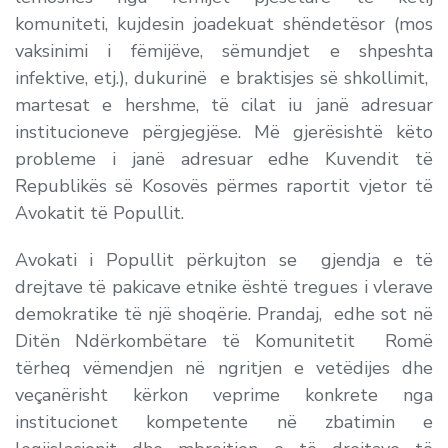
komuniteti, kujdesin joadekuat shëndetësor (mos
vaksinimi i fëmijëve, sëmundjet e shpeshta
infektive, etj.), dukurinë e braktisjes së shkollimit,
martesat e hershme, të cilat iu janë adresuar
institucioneve përgjegjëse. Më gjerësishtë këto
probleme i janë adresuar edhe Kuvendit të
Republikës së Kosovës përmes raportit vjetor të
Avokatit të Popullit.
Avokati i Popullit përkujton se gjendja e të
drejtave të pakicave etnike është tregues i vlerave
demokratike të një shoqërie. Prandaj, edhe sot në
Ditën Ndërkombëtare të Komunitetit Romë
tërheq vëmendjen në ngritjen e vetëdijes dhe
veçanërisht kërkon veprime konkrete nga
institucionet kompetente në zbatimin e