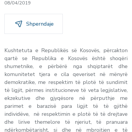
08/04/2019
Shperndaje
Kushtetuta e Republikës së Kosovës, përcakton
qartë se Republika e Kosovës është shoqëri
shumetnike, e përbërë nga shqiptarët dhe
komunitetet tjera e cila qeveriset në mënyrë
demokratike, me respektim të plotë të sundimit
të ligjit, përmes institucioneve të veta legjislative,
ekzekutive dhe gjyqësore në përputhje me
parimet e barazisë para ligjit të të gjithë
individëve, në respektimin e plotë të të drejtave
dhe lirive themelore të njeriut, të pranuara
ndërkombëtarisht, si dhe në mbrojtjen e të