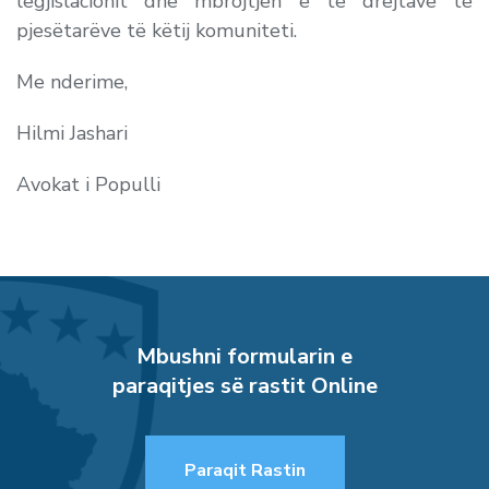
legjislacionit dhe mbrojtjen e të drejtave të
pjesëtarëve të këtij komuniteti.
Me nderime,
Hilmi Jashari
Avokat i Populli
Mbushni formularin e
paraqitjes së rastit Online
Paraqit Rastin