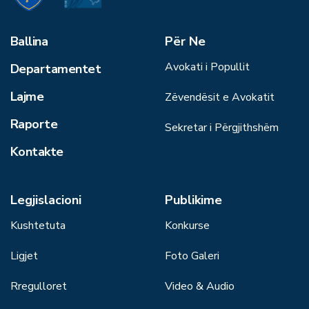
Ballina
Për Ne
Avokati i Popullit
Departamentet
Lajme
Zëvendësit e Avokatit
Raporte
Sekretar i Përgjithshëm
Kontakte
Legjislacioni
Publikime
Kushtetuta
Konkurse
Ligjet
Foto Galeri
Rregulloret
Video & Audio