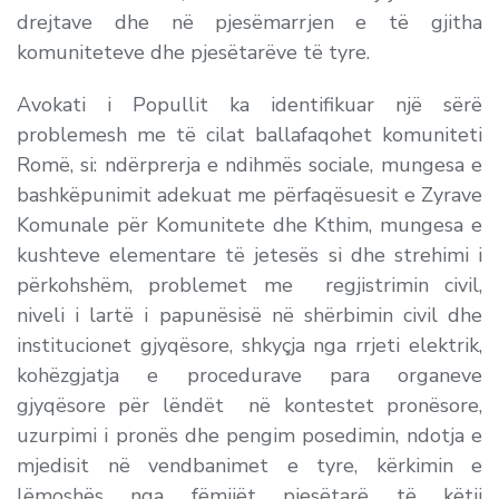
drejtave dhe në pjesëmarrjen e të gjitha
komuniteteve dhe pjesëtarëve të tyre.
Avokati i Popullit ka identifikuar një sërë
problemesh me të cilat ballafaqohet komuniteti
Romë, si: ndërprerja e ndihmës sociale, mungesa e
bashkëpunimit adekuat me përfaqësuesit e Zyrave
Komunale për Komunitete dhe Kthim, mungesa e
kushteve elementare të jetesës si dhe strehimi i
përkohshëm, problemet me regjistrimin civil,
niveli i lartë i papunësisë në shërbimin civil dhe
institucionet gjyqësore, shkyçja nga rrjeti elektrik,
kohëzgjatja e procedurave para organeve
gjyqësore për lëndët në kontestet pronësore,
uzurpimi i pronës dhe pengim posedimin, ndotja e
mjedisit në vendbanimet e tyre, kërkimin e
lëmoshës nga fëmijët pjesëtarë të këtij