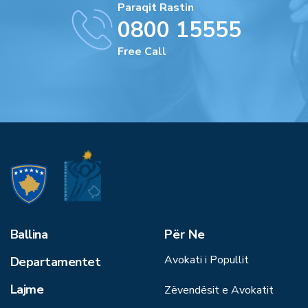
Paraqit Rastin
0800 15555
Free Call
Ballina
Për Ne
Avokati i Popullit
Departamentet
Lajme
Zëvendësit e Avokatit