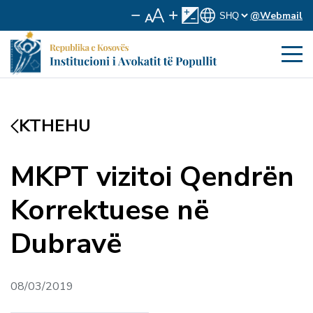
@Webmail
KTHEHU
MKPT vizitoi Qendrën
Korrektuese në
Dubravë
08/03/2019