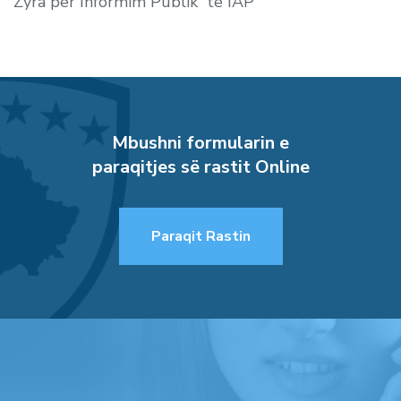
Zyra për Informim Publik të IAP
Mbushni formularin e
paraqitjes së rastit Online
Paraqit Rastin