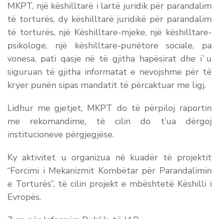
MKPT, një këshilltarë i lartë juridik për parandalim
të torturës, dy këshilltarë juridikë për parandalim
të torturës, një Këshilltare-mjeke, një këshilltare-
psikologe, një këshilltare-punëtore sociale, pa
vonesa, pati qasje në të gjitha hapësirat dhe i`u
siguruan të gjitha informatat e nevojshme për të
kryer punën sipas mandatit të përcaktuar me ligj.
Lidhur me gjetjet, MKPT do të përpiloj raportin
me rekomandime, të cilin do t’ua dërgoj
institucioneve përgjegjëse.
Ky aktivitet u organizua në kuadër të projektit
“Forcimi i Mekanizmit Kombëtar për Parandalimin
e Torturës”, të cilin projekt e mbështetë Këshilli i
Evropës.