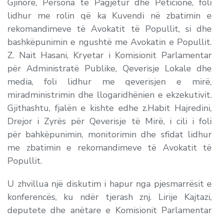
Gjinore, Persona të Pagjetur dhe Peticione, foli
lidhur me rolin që ka Kuvendi në zbatimin e
rekomandimeve të Avokatit të Popullit, si dhe
bashkëpunimin e ngushtë me Avokatin e Popullit.
Z. Nait Hasani, Kryetar i Komisionit Parlamentar
për Administratë Publike, Qeverisje Lokale dhe
media, foli lidhur me qeverisjen e mirë,
miradministrimin dhe llogaridhënien e ekzekutivit.
Gjithashtu, fjalën e kishte edhe z.Habit Hajredini,
Drejor i Zyrës për Qeverisje të Mirë, i cili i foli
për bahkëpunimin, monitorimin dhe sfidat lidhur
me zbatimin e rekomandimeve të Avokatit të
Popullit.
U zhvillua një diskutim i hapur nga pjesmarrësit e
konferencës, ku ndër tjerash znj. Lirije Kajtazi,
deputete dhe anëtare e Komisionit Parlamentar