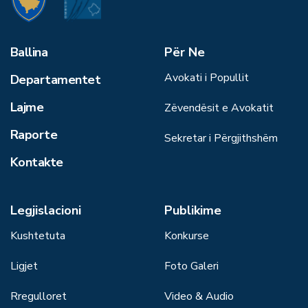
Ballina
Për Ne
Avokati i Popullit
Departamentet
Lajme
Zëvendësit e Avokatit
Raporte
Sekretar i Përgjithshëm
Kontakte
Legjislacioni
Publikime
Kushtetuta
Konkurse
Ligjet
Foto Galeri
Rregulloret
Video & Audio