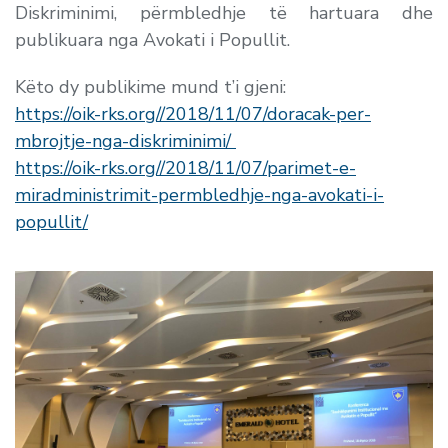
Diskriminimi, përmbledhje të hartuara dhe
publikuara nga Avokati i Popullit.
Këto dy publikime mund t’i gjeni:
https://oik-rks.org//2018/11/07/doracak-per-
mbrojtje-nga-diskriminimi/
https://oik-rks.org//2018/11/07/parimet-e-
miradministrimit-permbledhje-nga-avokati-i-
popullit/