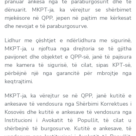
pranuar ankesa nga të paraburgosurit dhe të
dënuarit. MKPT-ja, ka vërejtur se shërbimet
mjekësore në QPP, jepen në pajtim me kërkesat
dhe nevojat e të paraburgosurve.
Lidhur me çështjet e ndërlidhura me sigurinë,
MKPT-ja, u njoftua nga drejtoria se të gjitha
pavijonet dhe objektet e QPP-së, janë të pajisura
me kamera të sigurisë, të cilat, sipas KPT-së
,
përbëjnë një nga garancitë për mbrojtje nga
keqtrajtimi.
MKPT-ja, ka vërejtur se në QPP, janë kutitë e
ankesave të vendosura nga Shërbimi Korrektues i
Kosovës dhe kutitë e ankesave të vendosura nga
Institucioni i Avokatit të Popullit, të cilat u
shërbejnë të burgosurve. Kutitë e ankesave, të