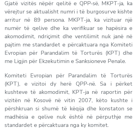
Gjatë vizitës nëpër qelitë e QPP-së, MKPT-ja, ka
vërejtur se aktualisht numri i të burgosurve kishte
arritur në 89 persona. MKPT-ja, ka vizituar një
numër të qelive dhe ka verifikuar se hapësira e
akomodimit, ndriçimit dhe ventilimit nuk janë në
pajtim me standardet e përcaktuara nga Komiteti
Evropian për Parandalim të Torturës (KPT) dhe
me Ligjin për Ekzekutimin e Sanksioneve Penale.
Komiteti Evropian për Parandalim të Torturës
(KPT), e vizitoi dy herë QPP-në. Sa i përket
kushteve të akomodimit, KPT-ja në raportin për
vizitën në Kosovë në vitin 2007, këto kushte i
përshkruan si shumë të këqija dhe konstaton se
madhësia e qelive nuk është në përputhje me
standardet e përcaktuara nga ky komitet.