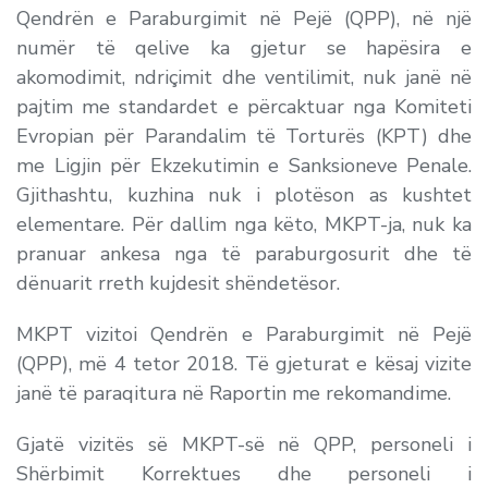
Qendrën e Paraburgimit në Pejë (QPP), në një
numër të qelive ka gjetur se hapësira e
akomodimit, ndriçimit dhe ventilimit, nuk janë në
pajtim me standardet e përcaktuar nga Komiteti
Evropian për Parandalim të Torturës (KPT) dhe
me Ligjin për Ekzekutimin e Sanksioneve Penale.
Gjithashtu, kuzhina nuk i plotëson as kushtet
elementare. Për dallim nga këto, MKPT-ja, nuk ka
pranuar ankesa nga të paraburgosurit dhe të
dënuarit rreth kujdesit shëndetësor.
MKPT vizitoi Qendrën e Paraburgimit në Pejë
(QPP), më 4 tetor 2018. Të gjeturat e kësaj vizite
janë të paraqitura në Raportin me rekomandime.
Gjatë vizitës së MKPT-së në QPP, personeli i
Shërbimit Korrektues dhe personeli i