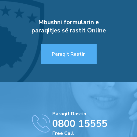
Mbushni formularin e
paraqitjes së rastit Online
Paraqit Rastin
Paraqit Rastin
0800 15555
Free Call