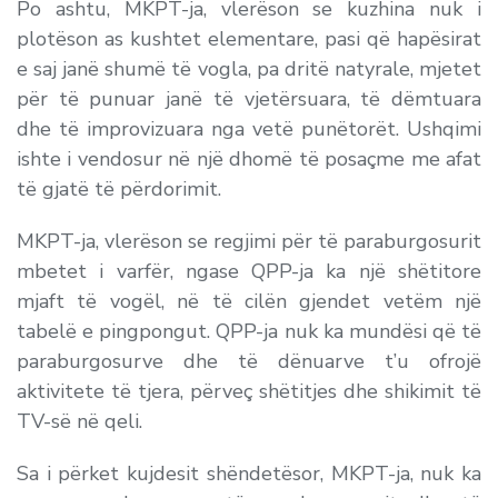
Po ashtu, MKPT-ja, vlerëson se kuzhina nuk i
plotëson as kushtet elementare, pasi që hapësirat
e saj janë shumë të vogla, pa dritë natyrale, mjetet
për të punuar janë të vjetërsuara, të dëmtuara
dhe të improvizuara nga vetë punëtorët. Ushqimi
ishte i vendosur në një dhomë të posaçme me afat
të gjatë të përdorimit.
MKPT-ja, vlerëson se regjimi për të paraburgosurit
mbetet i varfër, ngase QPP-ja ka një shëtitore
mjaft të vogël, në të cilën gjendet vetëm një
tabelë e pingpongut. QPP-ja nuk ka mundësi që të
paraburgosurve dhe të dënuarve t’u ofrojë
aktivitete të tjera, përveç shëtitjes dhe shikimit të
TV-së në qeli.
Sa i përket kujdesit shëndetësor, MKPT-ja, nuk ka