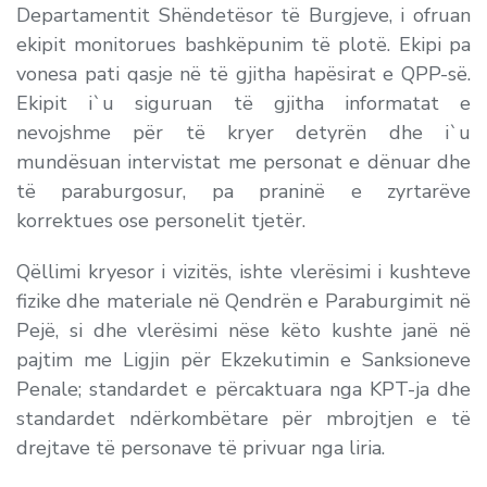
Departamentit Shëndetësor të Burgjeve, i ofruan
ekipit monitorues bashkëpunim të plotë. Ekipi pa
vonesa pati qasje në të gjitha hapësirat e QPP-së.
Ekipit i`u siguruan të gjitha informatat e
nevojshme për të kryer detyrën dhe i`u
mundësuan intervistat me personat e dënuar dhe
të paraburgosur, pa praninë e zyrtarëve
korrektues ose personelit tjetër.
Qëllimi kryesor i vizitës, ishte vlerësimi i kushteve
fizike dhe materiale në Qendrën e Paraburgimit në
Pejë, si dhe vlerësimi nëse këto kushte janë në
pajtim me Ligjin për Ekzekutimin e Sanksioneve
Penale; standardet e përcaktuara nga KPT-ja dhe
standardet ndërkombëtare për mbrojtjen e të
drejtave të personave të privuar nga liria.