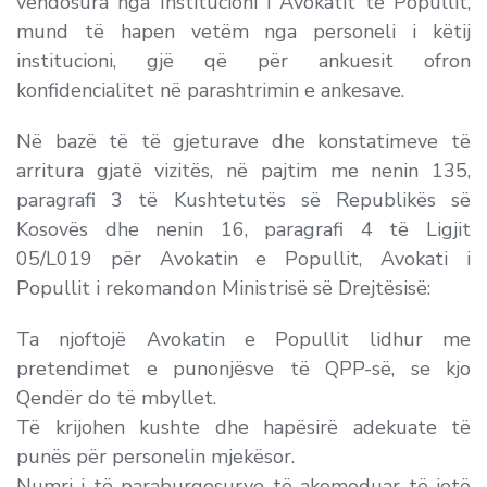
vendosura nga Institucioni i Avokatit të Popullit,
mund të hapen vetëm nga personeli i këtij
institucioni, gjë që për ankuesit ofron
konfidencialitet në parashtrimin e ankesave.
Në bazë të të gjeturave dhe konstatimeve të
arritura gjatë vizitës, në pajtim me nenin 135,
paragrafi 3 të Kushtetutës së Republikës së
Kosovës dhe nenin 16, paragrafi 4 të Ligjit
05/L019 për Avokatin e Popullit, Avokati i
Popullit i rekomandon Ministrisë së Drejtësisë:
Ta njoftojë Avokatin e Popullit lidhur me
pretendimet e punonjësve të QPP-së, se kjo
Qendër do të mbyllet.
Të krijohen kushte dhe hapësirë adekuate të
punës për personelin mjekësor.
Numri i të paraburgosurve të akomoduar të jetë