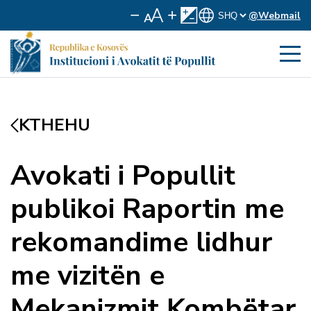
@Webmail
KTHEHU
Avokati i Popullit
publikoi Raportin me
rekomandime lidhur
me vizitën e
Mekanizmit Kombëtar