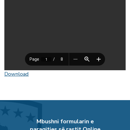
Download
Mbushni formularin e
paraqitjes së rastit Online