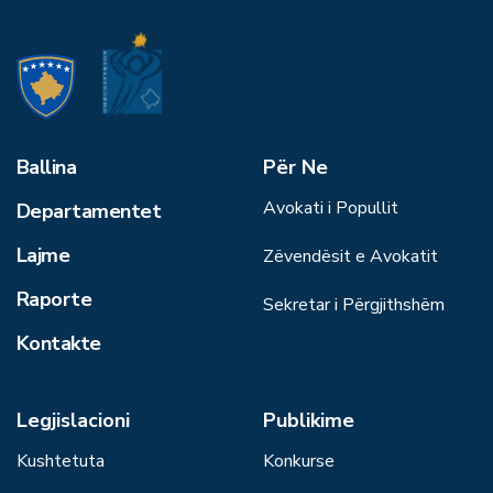
Ballina
Për Ne
Avokati i Popullit
Departamentet
Lajme
Zëvendësit e Avokatit
Raporte
Sekretar i Përgjithshëm
Kontakte
Legjislacioni
Publikime
Kushtetuta
Konkurse