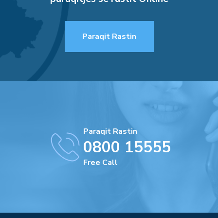
Paraqit Rastin
Paraqit Rastin
0800 15555
Free Call