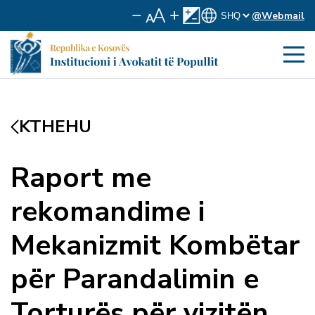
@Webmail
KTHEHU
Raport me
rekomandime i
Mekanizmit Kombëtar
për Parandalimin e
Torturës për vizitën