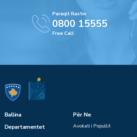
Paraqit Rastin
0800 15555
Free Call
Ballina
Për Ne
Avokati i Popullit
Departamentet