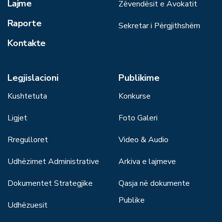
Lajme
Zëvendësit e Avokatit
Raporte
Sekretar i Përgjithshëm
Kontakte
Legjislacioni
Publikime
Kushtetuta
Konkurse
Ligjet
Foto Galeri
Rregulloret
Video & Audio
Udhëzimet Administrative
Arkiva e lajmeve
Dokumentet Strategjike
Qasja në dokumente
Publike
Udhëzuesit