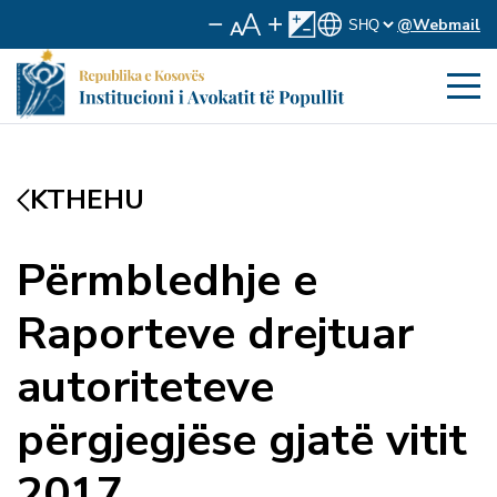
@Webmail
KTHEHU
Përmbledhje e
Raporteve drejtuar
autoriteteve
përgjegjëse gjatë vitit
2017