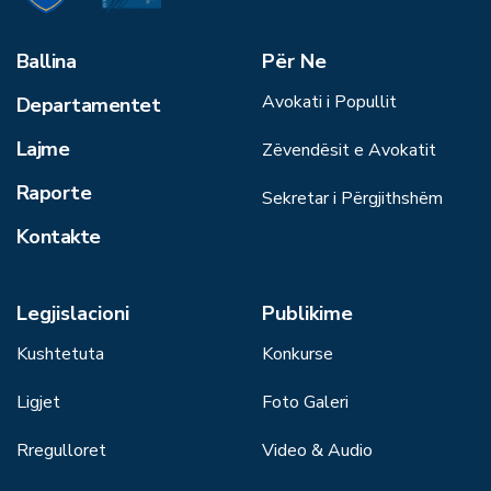
Ballina
Për Ne
Avokati i Popullit
Departamentet
Lajme
Zëvendësit e Avokatit
Raporte
Sekretar i Përgjithshëm
Kontakte
Legjislacioni
Publikime
Kushtetuta
Konkurse
Ligjet
Foto Galeri
Rregulloret
Video & Audio