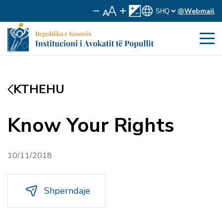
@Webmail
KTHEHU
Know Your Rights
10/11/2018
Shperndaje