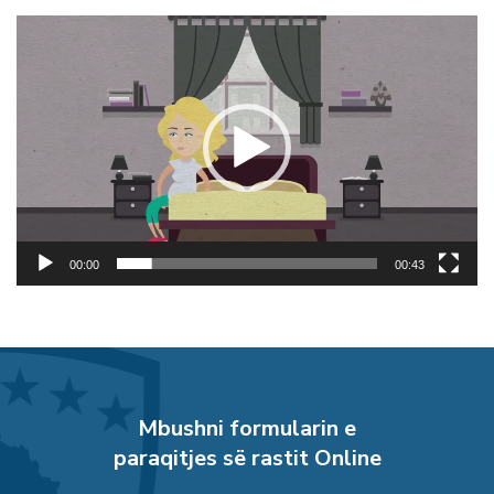
Lojtës
Videosh
00:00
00:43
Mbushni formularin e
paraqitjes së rastit Online