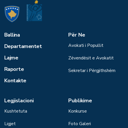
Ballina
Për Ne
Avokati i Popullit
Departamentet
Lajme
Zëvendësit e Avokatit
Raporte
Sekretar i Përgjithshëm
Kontakte
Legjislacioni
Publikime
Kushtetuta
Konkurse
Ligjet
Foto Galeri