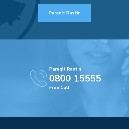
Paraqit Rastin
Paraqit Rastin
0800 15555
Free Call