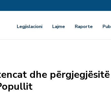
r
Legjislacioni
Lajme
Raporte
Pub
encat dhe përgjegjësitë 
Popullit