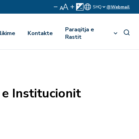
@Webmail
Paraqitja e
likime
Kontakte
Rastit
e Institucionit