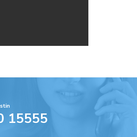
stin
0 15555