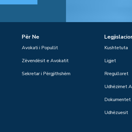
Për Ne
Legjislacio
Avokati i Popullit
Kushtetuta
Zëvendësit e Avokatit
Ligjet
Sekretar i Përgjithshëm
Rregulloret
Udhëzimet Ad
Dokumentet S
Udhëzuesit