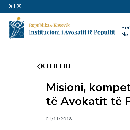
Kërko
Pë
për:
Ne
KTHEHU
Misioni, kompet
të Avokatit të 
01/11/2018