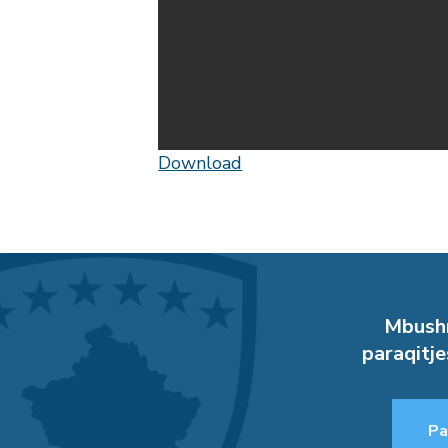
Download
Mbushn
paraqitje
Pa