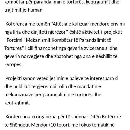
kombëtar për parandalimin e torturës, keqtrajtimit dhe
trajtimit jo human.
Koferenca me temën
“Aftësia e kufizuar mendore privimi
nga liria dhe dinjiteti njerëzor”
është aktivitet i projektit
“Forcimi i Mekanizmit Kombëtar të Parandalimit të
Torturës” i cili financohet nga qeveria zvicerane si dhe
qeveria norvegjeze dhe zbatohet nga ana e Këshillit të
Evropës.
Projekti synon vetëdijesimin e palëve të interesuara si
dhe publikut të gjerë mbi rolin dhe mandatin e
mekanizmave për parandalimin e torturës dhe
keqtrajtimit.
Konferenca u organizua për të shënuar Ditën Botërore
të Shëndetit Mendor (10 tetor), me fokus tematik në