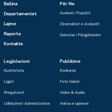
Ballina
Për Ne
Avokati i Popullit
Departamentet
Lajme
Zëvendësit e Avokatit
Raporte
Sekretar i Përgjithshëm
Kontakte
Legjislacioni
Publikime
Kushtetuta
Konkurse
Ligjet
Foto Galeri
Rregulloret
Video & Audio
Udhëzimet Administrative
Arkiva e lajmeve