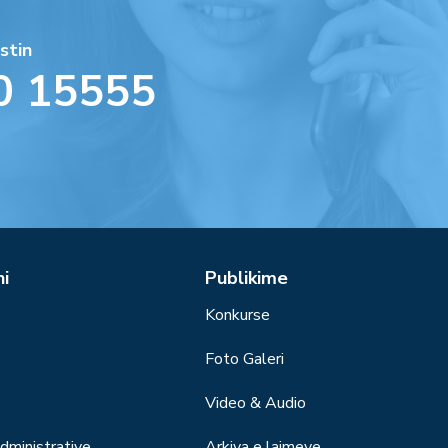
stin
0 15555
ni
Publikime
Konkurse
Foto Galeri
Video & Audio
ministrative
Arkiva e lajmeve