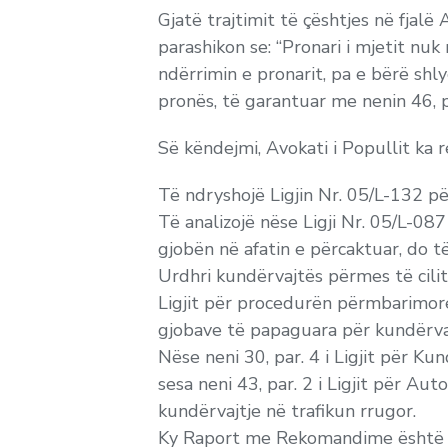
Gjatë trajtimit të çështjes në fjalë 
parashikon se: “Pronari i mjetit nu
ndërrimin e pronarit, pa e bërë shl
pronës, të garantuar me nenin 46, 
Së këndejmi, Avokati i Popullit ka
Të ndryshojë Ligjin Nr. 05/L-132 për
Të analizojë nëse Ligji Nr. 05/L-087
gjobën në afatin e përcaktuar, do 
Urdhri kundërvajtës përmes të cil
Ligjit për procedurën përmbarimore
gjobave të papaguara për kundërvaj
Nëse neni 30, par. 4 i Ligjit për K
sesa neni 43, par. 2 i Ligjit për Au
kundërvajtje në trafikun rrugor.
Ky Raport me Rekomandime është për