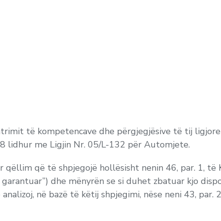
htrimit të kompetencave dhe përgjegjësive të tij ligjo
 lidhur me Ligjin Nr. 05/L-132 për Automjete.
ër qëllim që të shpjegojë hollësisht nenin 46, par. 1, t
 garantuar”) dhe mënyrën se si duhet zbatuar kjo dispoz
analizoj, në bazë të këtij shpjegimi, nëse neni 43, par.