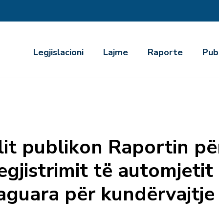
r
Legjislacioni
Lajme
Raporte
Pub
lit publikon Raportin pë
egjistrimit të automjetit
guara për kundërvajtje 