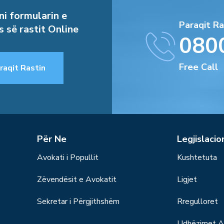
i formularin e
Paraqit Ra
s së rastit Online
080
Free Call
raqit Rastin
Për Ne
Legjislacio
Avokati i Popullit
Kushtetuta
Zëvendësit e Avokatit
Ligjet
Sekretar i Përgjithshëm
Rregulloret
Udhëzimet Ad