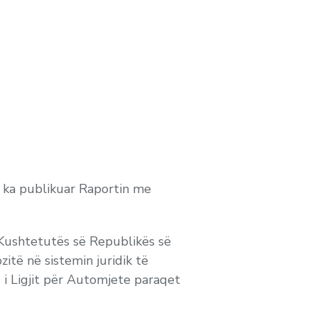
re ka publikuar Raportin me
ë Kushtetutës së Republikës së
itë në sistemin juridik të
 2 i Ligjit për Automjete paraqet