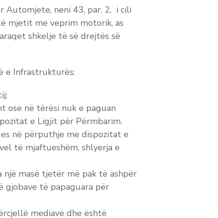
 Automjete, neni 43, par. 2, i cili
 të mjetit me veprim motorik, as
araqet shkelje të së drejtës së
 e Infrastrukturës:
j;
sht ose në tërësi nuk e paguan
ozitat e Ligjit për Përmbarim.
es në përputhje me dispozitat e
vel të mjaftueshëm, shlyerja e
ka një masë tjetër më pak të ashpër
 së gjobave të papaguara për
përcjellë mediave dhe është