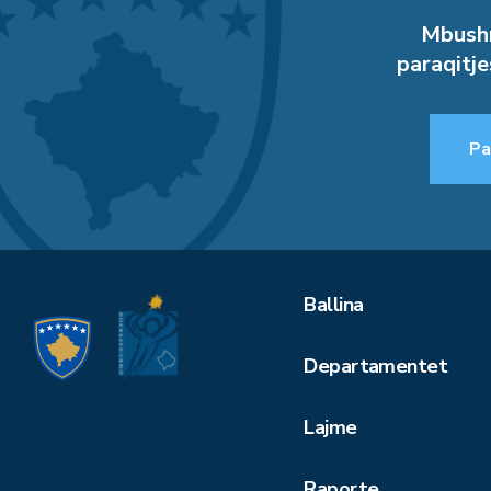
Mbushn
paraqitje
Pa
Ballina
Departamentet
Lajme
Raporte