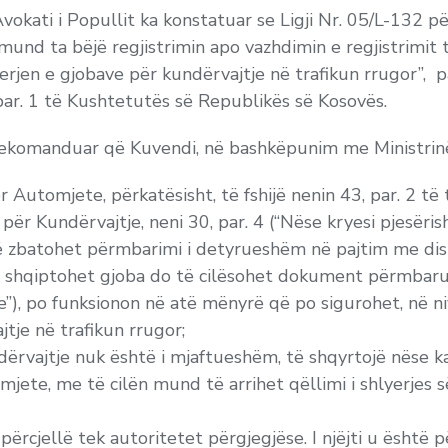
Avokati i Popullit ka konstatuar se Ligji Nr. 05/L-132 për
k mund ta bëjë regjistrimin apo vazhdimin e regjistrimit
yerjen e gjobave për kundërvajtje në trafikun rrugor”, p
par. 1 të Kushtetutës së Republikës së Kosovës.
 rekomanduar që Kuvendi, në bashkëpunim me Ministrinë
 Automjete, përkatësisht, të fshijë nenin 43, par. 2 të ti
 për Kundërvajtje, neni 30, par. 4 (“Nëse kryesi pjesëri
të zbatohet përmbarimi i detyrueshëm në pajtim me disp
it shqiptohet gjoba do të cilësohet dokument përmbaru
”), po funksionon në atë mënyrë që po sigurohet, në ni
tje në trafikun rrugor;
undërvajtje nuk është i mjaftueshëm, të shqyrtojë nëse 
tomjete, me të cilën mund të arrihet qëllimi i shlyerjes
cjellë tek autoritetet përgjegjëse. I njëjti u është 