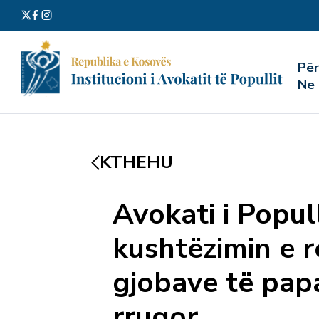
Kërko
Pë
për:
Ne
KTHEHU
Avokati i Popul
kushtëzimin e r
gjobave të papa
rrugor