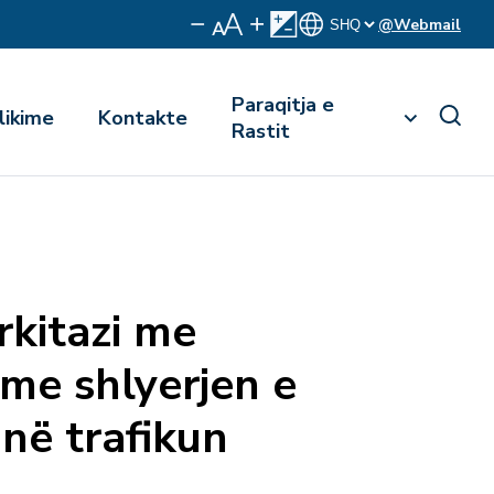
@Webmail
Paraqitja e
likime
Kontakte
Rastit
rkitazi me
 me shlyerjen e
në trafikun