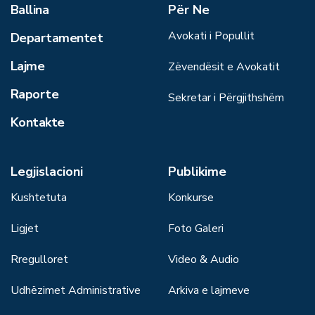
Ballina
Për Ne
Avokati i Popullit
Departamentet
Lajme
Zëvendësit e Avokatit
Raporte
Sekretar i Përgjithshëm
Kontakte
Legjislacioni
Publikime
Kushtetuta
Konkurse
Ligjet
Foto Galeri
Rregulloret
Video & Audio
Udhëzimet Administrative
Arkiva e lajmeve