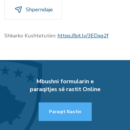
Shperndaje
Shkarko Kushtetutën:
https://bit.ly/3EDxq2f
Mbushni formularin e
paraqitjes së rastit Online
Paraqit Rastin