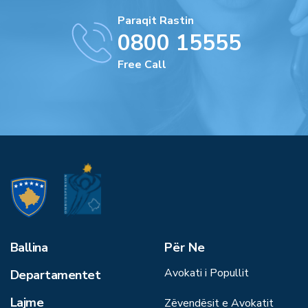
Paraqit Rastin
0800 15555
Free Call
Ballina
Për Ne
Avokati i Popullit
Departamentet
Lajme
Zëvendësit e Avokatit