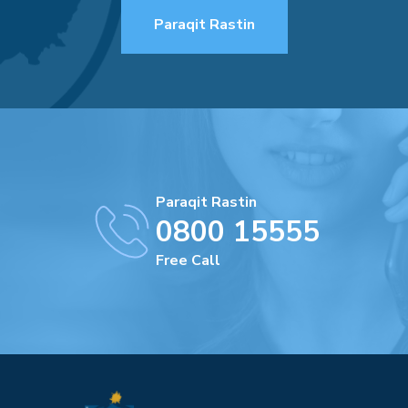
Paraqit Rastin
Paraqit Rastin
0800 15555
Free Call