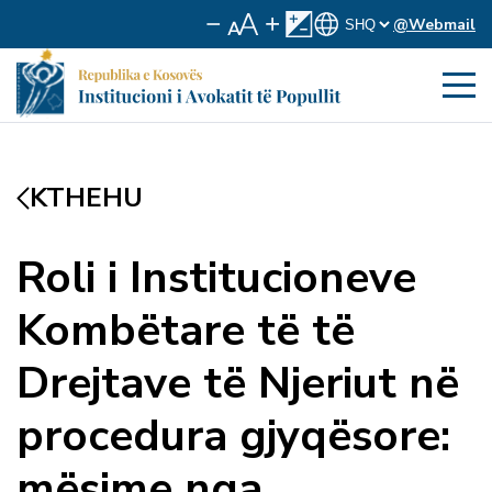
@Webmail
KTHEHU
Roli i Institucioneve
Kombëtare të të
Drejtave të Njeriut në
procedura gjyqësore:
mësime nga