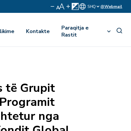
@Webmail
Paraqitja e
likime
Kontakte
Rastit
 të Grupit
 Programit
htetur nga
Fondit Global