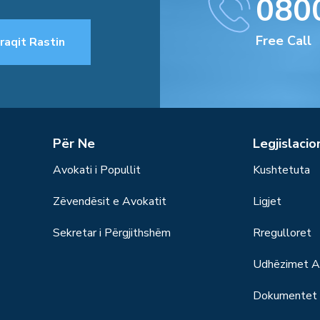
080
Free Call
raqit Rastin
Për Ne
Legjislacio
Avokati i Popullit
Kushtetuta
Zëvendësit e Avokatit
Ligjet
Sekretar i Përgjithshëm
Rregulloret
Udhëzimet Ad
Dokumentet S