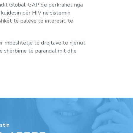
Fondit Global, GAP që përkrahet nga
e kujdesin për HIV në sistemin
hkët të palëve të interesit, të
r mbështetje të drejtave të njeriut
 në shërbime të parandalimit dhe
stin