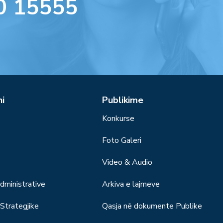
0 15555
ni
Publikime
Konkurse
Foto Galeri
Video & Audio
ministrative
Arkiva e lajmeve
trategjike
Qasja në dokumente Publike