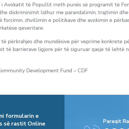
imi i Avokatit të Popullit rreth punës së programit të 
 dhe diskriminimit lidhur me parandalimin, trajtimin dh
forcimin, zhvillimin e politikave dhe avokimin e përbas
rkatëse qeveritare.
t të përkrahjes dhe mundësive për veprime konkrete pë
t të barrierave ligjore për të siguruar qasje të lehtë
e Community Development Fund – CDF
i formularin e
Paraqit Ra
s së rastit Online