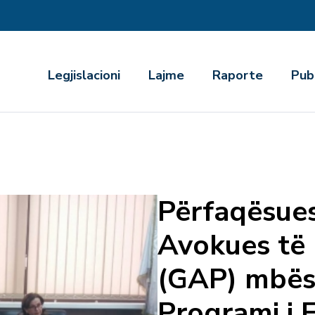
r
Legjislacioni
Lajme
Raporte
Pub
Përfaqësues
Avokues të
(GAP) mbës
Programi i 