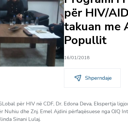
për HIV/AID
takuan me 
Popullit
16/01/2018
Shperndaje
Lobal për HIV në CDF, Dr. Edona Deva, Ekspertja ligjo
ër Nuhiu dhe Znj. Emel Ajdini përfaqësuese nga OJQ In
linda Sinani Lulaj.