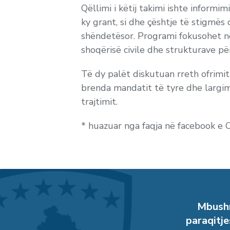
Qëllimi i këtij takimi ishte inform
ky grant, si dhe çështje të stigmës
shëndetësor. Programi fokusohet në 
shoqërisë civile dhe strukturave pë
Të dy palët diskutuan rreth ofrimi
brenda mandatit të tyre dhe largimi
trajtimit.
* huazuar nga faqja në facebook 
Mbushn
paraqitje