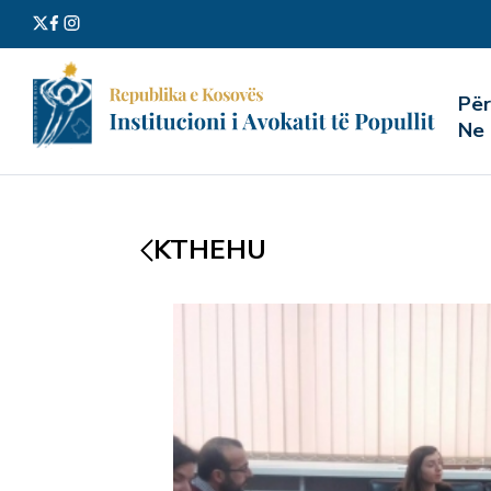
Kërko
Pë
për:
Ne
KTHEHU