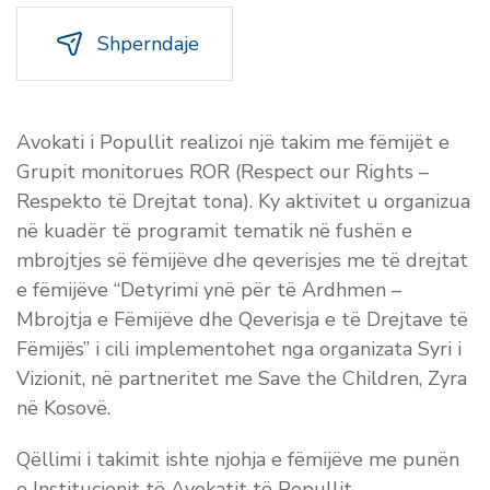
Shperndaje
Avokati i Popullit realizoi një takim me fëmijët e
Grupit monitorues ROR (Respect our Rights –
Respekto të Drejtat tona). Ky aktivitet u organizua
në kuadër të programit tematik në fushën e
mbrojtjes së fëmijëve dhe qeverisjes me të drejtat
e fëmijëve “Detyrimi ynë për të Ardhmen –
Mbrojtja e Fëmijëve dhe Qeverisja e të Drejtave të
Fëmijës” i cili implementohet nga organizata Syri i
Vizionit, në partneritet me Save the Children, Zyra
në Kosovë.
Qëllimi i takimit ishte njohja e fëmijëve me punën
e Institucionit të Avokatit të Popullit –