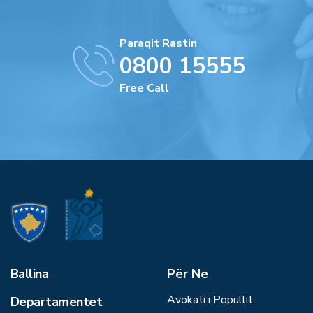
Paraqit Rastin
0800 15555
Free Call
Ballina
Për Ne
Avokati i Popullit
Departamentet