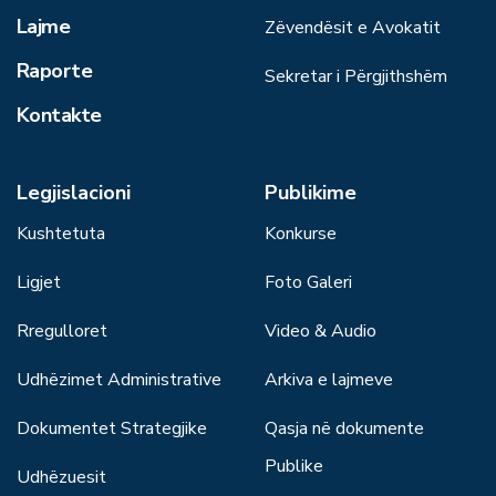
Lajme
Zëvendësit e Avokatit
Raporte
Sekretar i Përgjithshëm
Kontakte
Legjislacioni
Publikime
Kushtetuta
Konkurse
Ligjet
Foto Galeri
Rregulloret
Video & Audio
Udhëzimet Administrative
Arkiva e lajmeve
Dokumentet Strategjike
Qasja në dokumente
Publike
Udhëzuesit