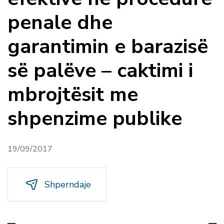
penale dhe
garantimin e barazisë
së palëve – caktimi i
mbrojtësit me
shpenzime publike
19/09/2017
Shperndaje