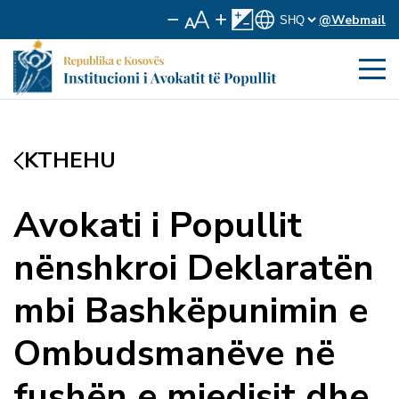
@Webmail
KTHEHU
Avokati i Popullit
nënshkroi Deklaratën
mbi Bashkëpunimin e
Ombudsmanëve në
fushën e mjedisit dhe