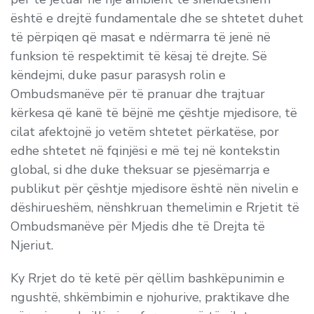
është e drejtë fundamentale dhe se shtetet duhet
të përpiqen që masat e ndërmarra të jenë në
funksion të respektimit të kësaj të drejte. Së
këndejmi, duke pasur parasysh rolin e
Ombudsmanëve për të pranuar dhe trajtuar
kërkesa që kanë të bëjnë me çështje mjedisore, të
cilat afektojnë jo vetëm shtetet përkatëse, por
edhe shtetet në fqinjësi e më tej në kontekstin
global, si dhe duke theksuar se pjesëmarrja e
publikut për çështje mjedisore është nën nivelin e
dëshirueshëm, nënshkruan themelimin e Rrjetit të
Ombudsmanëve për Mjedis dhe të Drejta të
Njeriut.
Ky Rrjet do të ketë për qëllim bashkëpunimin e
ngushtë, shkëmbimin e njohurive, praktikave dhe