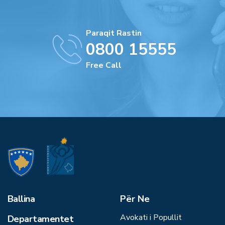
Paraqit Rastin
0800 15555
Free Call
Ballina
Për Ne
Avokati i Popullit
Departamentet