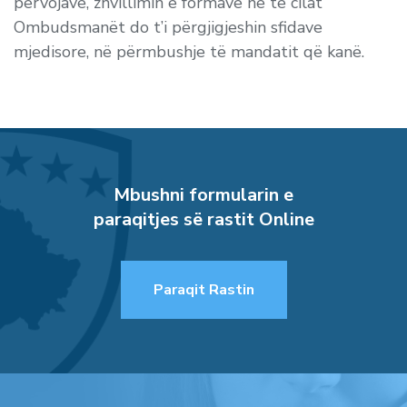
përvojave, zhvillimin e formave në të cilat
Ombudsmanët do t’i përgjigjeshin sfidave
mjedisore, në përmbushje të mandatit që kanë.
Mbushni formularin e
paraqitjes së rastit Online
Paraqit Rastin