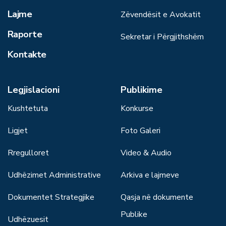
Lajme
Zëvendësit e Avokatit
Raporte
Sekretar i Përgjithshëm
Kontakte
Legjislacioni
Publikime
Kushtetuta
Konkurse
Ligjet
Foto Galeri
Rregulloret
Video & Audio
Udhëzimet Administrative
Arkiva e lajmeve
Dokumentet Strategjike
Qasja në dokumente
Publike
Udhëzuesit