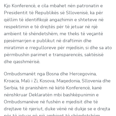
Kjo Konferencë, e cila mbahet nën patronatin e
Presidentit të Republikës së Sllovenisë, ka për
qëllim të identifikojë angazhimin e shteteve në
respektimin e të drejtës për të jetuar në një
ambient të shëndetshëm, me theks të veçantë
pjesëmarrjen e publikut në draftimin dhe
miratimin e rregulloreve për mjedisin, si dhe sa ato
përmbushin parimet e transparencës, saktësisë
dhe qasshmërisë.
Ombudsmanët nga Bosna dhe Hercegovina,
Kroacia, Mali i Zi, Kosova, Maqedonia, Sllovenia dhe
Serbia, të pranishëm në këtë Konferencë, kanë
nënshkruar Deklaratën mbi bashkëpunimin e
Ombudsmanëve në fushën e mjedisit dhe të
drejtave të njeriut, duke vënë në dukje se e drejta
për të jetuar në një ambient të shëndetshëm