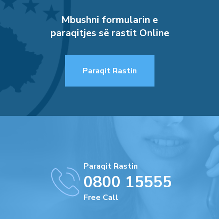
Mbushni formularin e
paraqitjes së rastit Online
Paraqit Rastin
Paraqit Rastin
0800 15555
Free Call