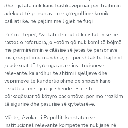
dhe gjykata nuk kanë bashkëvepruar për trajtimin
adekuat të personave me çrregullime kronike
psikiatrike, në pajtim me ligjet në fuqi.
Për më tepër, Avokati i Popullit konstaton se në
rastet e referuara, jo vetëm që nuk kemi të bëjmë
me përmirësimin e cilësisë së jetës të personave
me çrregullime mendore, po për shkak të trajtimit
jo adekuat të tyre nga ana e institucioneve
relevante, ka ardhur te shtimi i sjelljeve dhe
veprimeve të kundërligjshme që shpesh kanë
rezultuar me gjendje shëndetësore të
përkeqësuar të këtyre pacientëve, por me rrezikim
të sigurisë dhe pasurisë së qytetarëve.
Më tej, Avokati i Popullit, konstaton se
institucionet relevante kompetente nuk janë në