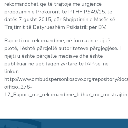
rekomandohet që të trajtojë me urgjencë
propozimin e Prokurorit të PTHF P.949/15, të
datës 7 gusht 2015, për Shqiptimin e Masës së
Trajtimit të Detyrueshëm Psikiatrik për B.V.
Raporti me rekomandime, në formatin e tij të
plotë, i është përcjellë autoriteteve përgjegjëse. I
njëjti u është përcjellë mediave dhe është
publikuar në ueb faqen zyrtare të IAP-së, në
linkun:
http://www.ombudspersonkosovo.org/repository/docs
officio_278-
17_Raport_me_rekomandime_lidhur_me_mostrajtimi