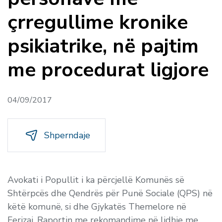
çrregullime kronike
psikiatrike, në pajtim
me procedurat ligjore
04/09/2017
Shperndaje
Avokati i Popullit i ka përcjellë Komunës së
Shtërpcës dhe Qendrës për Punë Sociale (QPS) në
këtë komunë, si dhe Gjykatës Themelore në
Ferizaj, Raportin me rekomandime në lidhje me