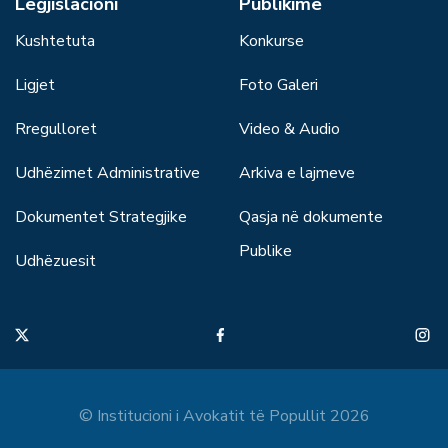
Legjislacioni
Publikime
Kushtetuta
Konkurse
Ligjet
Foto Galeri
Rregulloret
Video & Audio
Udhëzimet Administrative
Arkiva e lajmeve
Dokumentet Strategjike
Qasja në dokumente
Publike
Udhëzuesit
© Institucioni i Avokatit të Popullit 2026