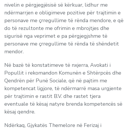
nivelin e përgjegjësisë së kërkuar, lidhur me
ndërmarrjen e obligimeve pozitive për trajtimin e
personave me çrregullime të rënda mendore, e që
do të rezultonte me ofrimin e mbrojtjes dhe
sigurisë nga veprimet e pa përgjegjshme të
personave me çrregullime të rënda të shëndetit
mendor.
Në bazë të konstatimeve të nxjerra, Avokati i
Popullit i rekomandon Komunën e Shtërpcës dhe
Qendrën për Punë Sociale, që në pajtim me
kompetencat ligjore, të ndërmarrë masa urgjente
për trajtimin e rastit B.V. dhe rastet tjera
eventuale të kësaj natyre brenda kompetencës së
kësaj qendre.
Ndërkaq, Gjykatës Themelore në Ferizaj i