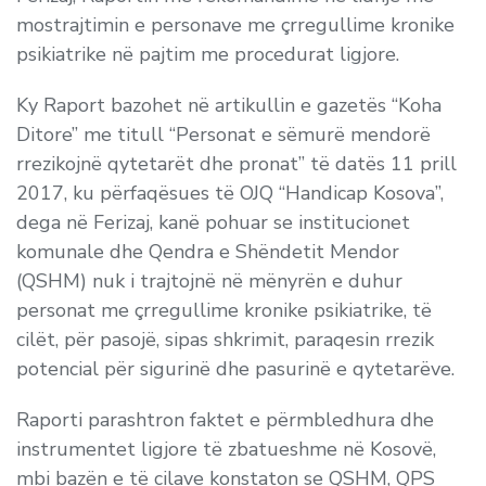
mostrajtimin e personave me çrregullime kronike
psikiatrike në pajtim me procedurat ligjore.
Ky Raport bazohet në artikullin e gazetës “Koha
Ditore” me titull “Personat e sëmurë mendorë
rrezikojnë qytetarët dhe pronat” të datës 11 prill
2017, ku përfaqësues të OJQ “Handicap Kosova”,
dega në Ferizaj, kanë pohuar se institucionet
komunale dhe Qendra e Shëndetit Mendor
(QSHM) nuk i trajtojnë në mënyrën e duhur
personat me çrregullime kronike psikiatrike, të
cilët, për pasojë, sipas shkrimit, paraqesin rrezik
potencial për sigurinë dhe pasurinë e qytetarëve.
Raporti parashtron faktet e përmbledhura dhe
instrumentet ligjore të zbatueshme në Kosovë,
mbi bazën e të cilave konstaton se QSHM, QPS