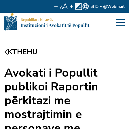
@Webmail
KTHEHU
Avokati i Popullit
publikoi Raportin
përkitazi me
mostrajtimin e
personave me