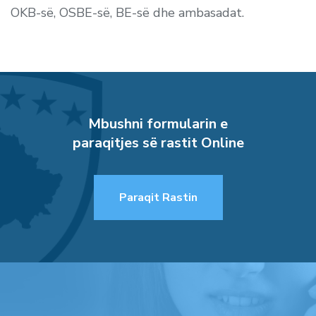
OKB-së, OSBE-së, BE-së dhe ambasadat.
Mbushni formularin e
paraqitjes së rastit Online
Paraqit Rastin