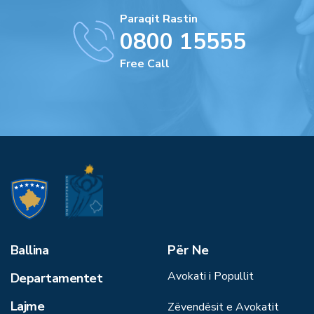
Paraqit Rastin
0800 15555
Free Call
Ballina
Për Ne
Avokati i Popullit
Departamentet
Lajme
Zëvendësit e Avokatit