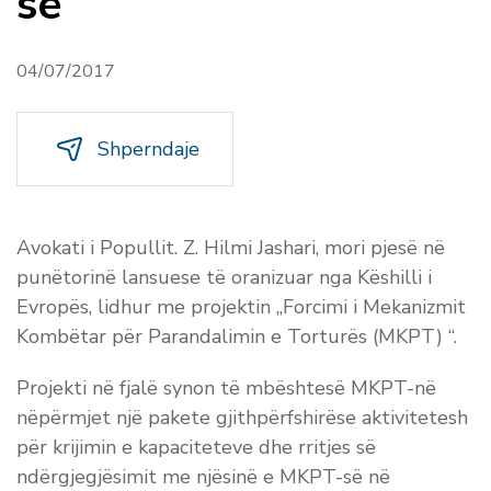
së
04/07/2017
Shperndaje
Avokati i Popullit. Z. Hilmi Jashari, mori pjesë në
punëtorinë lansuese të oranizuar nga Këshilli i
Evropës, lidhur me projektin „Forcimi i Mekanizmit
Kombëtar për Parandalimin e Torturës (MKPT) “.
Projekti në fjalë synon të mbështesë MKPT-në
nëpërmjet një pakete gjithpërfshirëse aktivitetesh
për krijimin e kapaciteteve dhe rritjes së
ndërgjegjësimit me njësinë e MKPT-së në