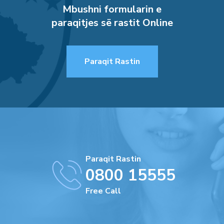
Mbushni formularin e
paraqitjes së rastit Online
Paraqit Rastin
Paraqit Rastin
0800 15555
Free Call