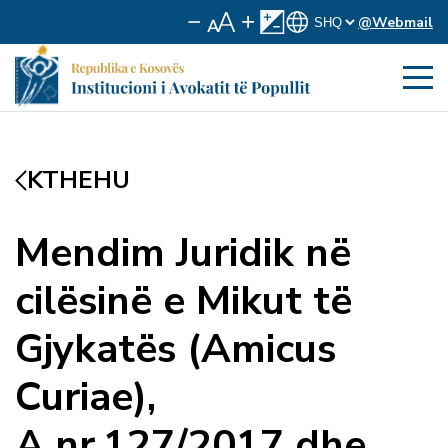
@Webmail
KTHEHU
Mendim Juridik në
cilësinë e Mikut të
Gjykatës (Amicus
Curiae),
A.nr.127/2017 dhe