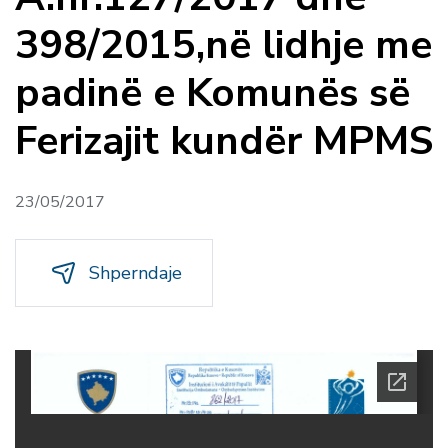
398/2015,në lidhje me
padinë e Komunës së
Ferizajit kundër MPMS
23/05/2017
Shperndaje