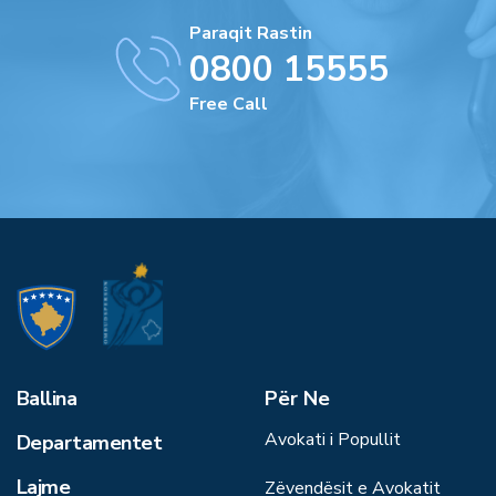
Paraqit Rastin
0800 15555
Free Call
Ballina
Për Ne
Avokati i Popullit
Departamentet
Lajme
Zëvendësit e Avokatit