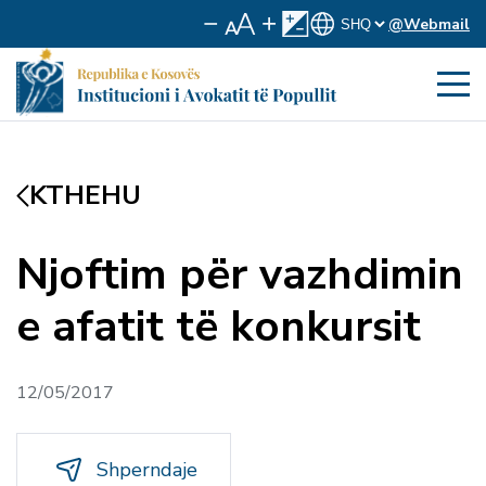
@Webmail
KTHEHU
Njoftim për vazhdimin
e afatit të konkursit
12/05/2017
Shperndaje