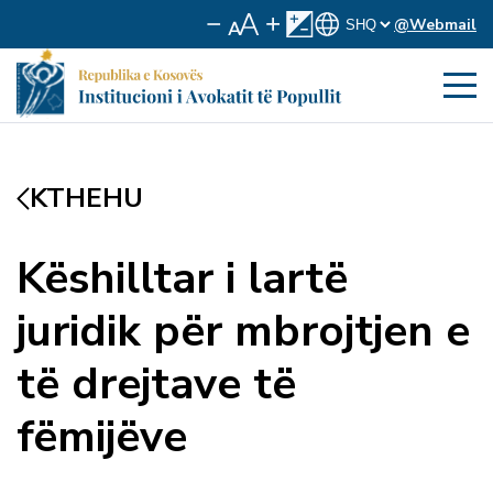
@Webmail
KTHEHU
Këshilltar i lartë
juridik për mbrojtjen e
të drejtave të
fëmijëve