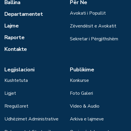
Ballina
Për Ne
Avokati i Popullit
Departamentet
Lajme
Zëvendësit e Avokatit
Raporte
Sekretar i Përgjithshëm
Kontakte
Legjislacioni
Publikime
Kushtetuta
Konkurse
Ligjet
Foto Galeri
Rregulloret
Video & Audio
Udhëzimet Administrative
Arkiva e lajmeve