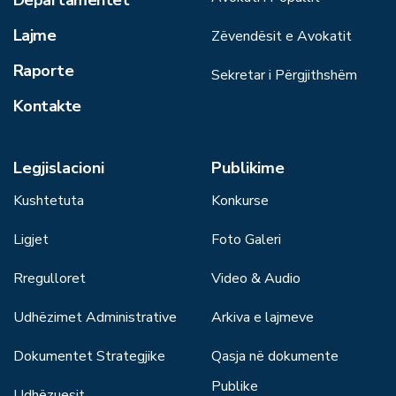
Departamentet
Lajme
Zëvendësit e Avokatit
Raporte
Sekretar i Përgjithshëm
Kontakte
Legjislacioni
Publikime
Kushtetuta
Konkurse
Ligjet
Foto Galeri
Rregulloret
Video & Audio
Udhëzimet Administrative
Arkiva e lajmeve
Dokumentet Strategjike
Qasja në dokumente
Publike
Udhëzuesit