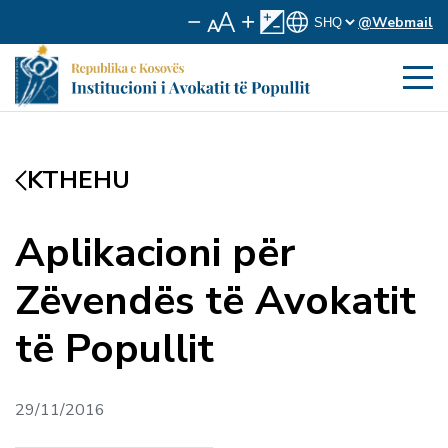
@Webmail
KTHEHU
Aplikacioni për
Zëvendës të Avokatit
të Popullit
29/11/2016