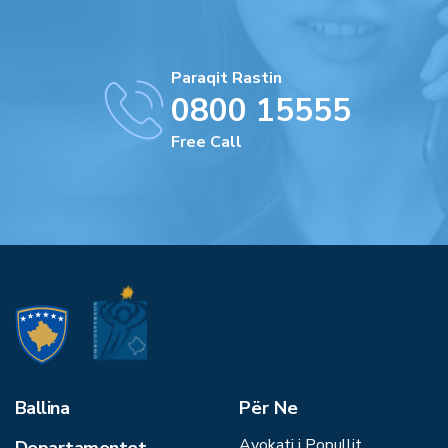
Paraqit Rastin
0800 15555
Free Call
Ballina
Për Ne
Avokati i Popullit