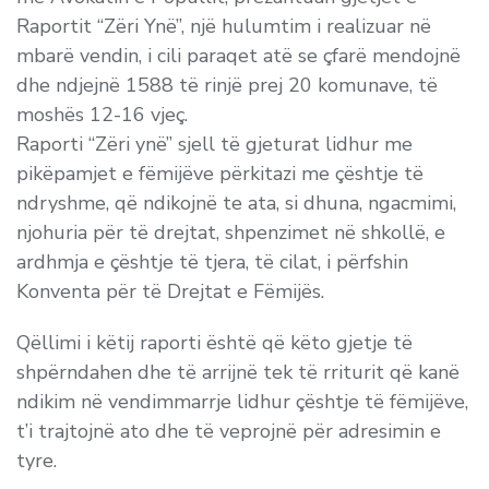
Raportit “Zëri Ynë”, një hulumtim i realizuar në
mbarë vendin, i cili paraqet atë se çfarë mendojnë
dhe ndjejnë 1588 të rinjë prej 20 komunave, të
moshës 12-16 vjeç.
Raporti “Zëri ynë” sjell të gjeturat lidhur me
pikëpamjet e fëmijëve përkitazi me çështje të
ndryshme, që ndikojnë te ata, si dhuna, ngacmimi,
njohuria për të drejtat, shpenzimet në shkollë, e
ardhmja e çështje të tjera, të cilat, i përfshin
Konventa për të Drejtat e Fëmijës.
Qëllimi i këtij raporti është që këto gjetje të
shpërndahen dhe të arrijnë tek të rriturit që kanë
ndikim në vendimmarrje lidhur çështje të fëmijëve,
t’i trajtojnë ato dhe të veprojnë për adresimin e
tyre.