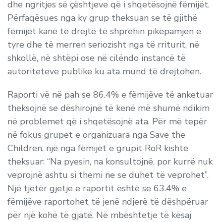
dhe ngritjes së çështjeve që i shqetësojnë fëmijët.
Përfaqësues nga ky grup theksuan se të gjithë
fëmijët kanë të drejtë të shprehin pikëpamjen e
tyre dhe të merren seriozisht nga të rriturit, në
shkollë, në shtëpi ose në cilëndo instancë të
autoriteteve publike ku ata mund të drejtohen.
Raporti vë në pah se 86.4% e fëmijëve të anketuar
theksojnë se dëshirojnë të kenë më shumë ndikim
në problemet që i shqetësojnë ata. Për më tepër
në fokus grupet e organizuara nga Save the
Children, një nga fëmijët e grupit RoR kishte
theksuar: “Na pyesin, na konsultojnë, por kurrë nuk
veprojnë ashtu si themi ne se duhet të veprohet”.
Një tjetër gjetje e raportit është se 63.4% e
fëmijëve raportohet të jenë ndjerë të dëshpëruar
për një kohë të gjatë. Në mbështetje të kësaj