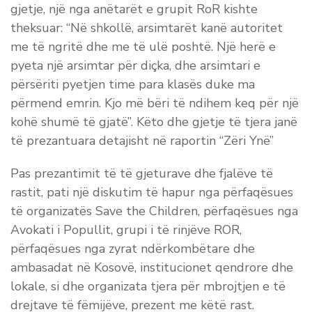
gjetje, një nga anëtarët e grupit RoR kishte
theksuar: “Në shkollë, arsimtarët kanë autoritet
me të ngritë dhe me të ulë poshtë. Një herë e
pyeta një arsimtar për diçka, dhe arsimtari e
përsëriti pyetjen time para klasës duke ma
përmend emrin. Kjo më bëri të ndihem keq për një
kohë shumë të gjatë”. Këto dhe gjetje të tjera janë
të prezantuara detajisht në raportin “Zëri Ynë”
Pas prezantimit të të gjeturave dhe fjalëve të
rastit, pati një diskutim të hapur nga përfaqësues
të organizatës Save the Children, përfaqësues nga
Avokati i Popullit, grupi i të rinjëve ROR,
përfaqësues nga zyrat ndërkombëtare dhe
ambasadat në Kosovë, institucionet qendrore dhe
lokale, si dhe organizata tjera për mbrojtjen e të
drejtave të fëmijëve, prezent me këtë rast.