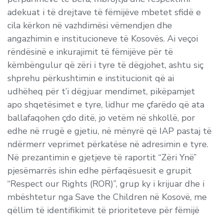
adekuat i të drejtave të fëmijëve mbetet sfidë e
cila kërkon në vazhdimësi vëmendjen dhe
angazhimin e institucioneve të Kosovës. Ai veçoi
rëndësinë e inkurajimit të fëmijëve për të
këmbëngulur që zëri i tyre të dëgjohet, ashtu siç
shprehu përkushtimin e institucionit që ai
udhëheq për t’i dëgjuar mendimet, pikëpamjet
apo shqetësimet e tyre, lidhur me çfarëdo që ata
ballafaqohen çdo ditë, jo vetëm në shkollë, por
edhe në rrugë e gjetiu, në mënyrë që IAP pastaj të
ndërmerr veprimet përkatëse në adresimin e tyre.
Në prezantimin e gjetjeve të raportit “Zëri Ynë”
pjesëmarrës ishin edhe përfaqësuesit e grupit
“Respect our Rights (ROR)”, grup ky i krijuar dhe i
mbështetur nga Save the Children në Kosovë, me
qëllim të identifikimit të prioriteteve për fëmijë