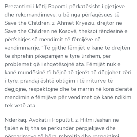
Prezantimi i këtij Raporti, përkatësisht i gjetjeve
dhe rekomandimeve, u bë nga përfaqësues të
Save the Children, z. Ahmet Kryeziu, drejtor në
Save the Children në Kosovë, theksoi rëndësinë e
përfshirjes së mendimit të fëmijëve në
vendimmarrje. “Të gjithë fëmijët e kanë të drejtën
të shprehin pikëpamjen e tyre lirshëm, për
problemet që i shqetësojnë ata. Fëmijët nuk e
kanë mundësinë t’i bëjnë të tjerët të dëgjohet zëri
i tyre, prandaj është obligim i të rriturve të
dëgjojnë, respektojnë dhe të marrin në konsideratë
mendimin e fëmijëve për vendimet që kanë ndikim
tek vetë ata.
Ndërkaq, Avokati i Popullit, z. Hilmi Jashari në
fjalën e tij tha se përkundër përpjekjeve dhe
përparimeve të bëra, mbrojtja dhe respektimi