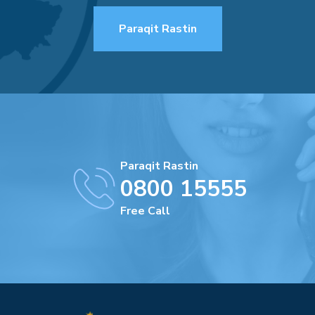
Paraqit Rastin
Paraqit Rastin
0800 15555
Free Call