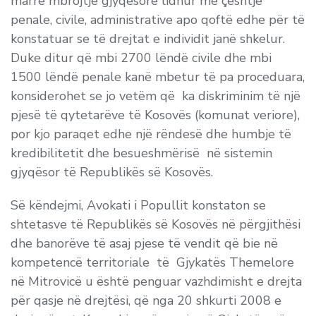
marrë mbrojtje gjyqësore lidhur me çështje
penale, civile, administrative apo qoftë edhe për të
konstatuar se të drejtat e individit janë shkelur.
Duke ditur që mbi 2700 lëndë civile dhe mbi
1500 lëndë penale kanë mbetur të pa proceduara,
konsiderohet se jo vetëm që ka diskriminim të një
pjesë të qytetarëve të Kosovës (komunat veriore),
por kjo paraqet edhe një rëndesë dhe humbje të
kredibilitetit dhe besueshmërisë në sistemin
gjyqësor të Republikës së Kosovës.
Së këndejmi, Avokati i Popullit konstaton se
shtetasve të Republikës së Kosovës në përgjithësi
dhe banorëve të asaj pjese të vendit që bie në
kompetencë territoriale të Gjykatës Themelore
në Mitrovicë u është penguar vazhdimisht e drejta
për qasje në drejtësi, që nga 20 shkurti 2008 e