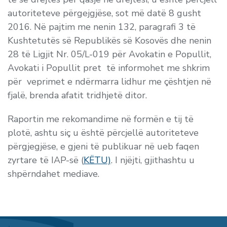
autoriteteve përgejgjëse, sot më datë 8 gusht
2016.
Në pajtim me nenin 132, paragrafi 3 të
Kushtetutës së Republikës së Kosovës dhe nenin
28 të Ligjit Nr. 05/L-019 për Avokatin e Popullit,
Avokati i Popullit pret të informohet me shkrim
për veprimet e ndërmarra lidhur me çështjen në
fjalë, brenda afatit tridhjetë ditor.
Raportin me rekomandime në formën e tij të
plotë, ashtu siç u është përcjellë autoriteteve
përgjegjëse, e gjeni të publikuar në ueb faqen
zyrtare të IAP-së (
KËTU)
. I njëjti, gjithashtu u
shpërndahet mediave.