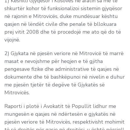
1)
Këshilli Gjyqësor i Kosovës në afatin sa më të
shkurtër kohor të funksionalizoi sistemin gjyqësor
në rajonin e Mitrovicës, duke mundësuar kështu
qasjen në lëndët civile dhe penale të bllokuara
prej vitit 2008 dhe të procedojë me ato që do të
vijojnë.
2)
Gjykata në pjesën veriore në Mitrovicë të marrë
masat e nevojshme për heqjen e të gjitha
pengesave fizike dhe administrative të qasjes në
dokumente dhe të bashkëpunoi në nivelin e duhur
me pjesën tjetër të degëve të Gjykatës së
Mitrovicës.
Raporti i plotë i Avokatit të Popullit lidhur me
mungesën e qasjes në ndërtesën e gjykatës në
pjesën veriore të Mitrovicës, respektivisht mohimit
të së drejtës për qasje në drejtësi,
u është përcjell