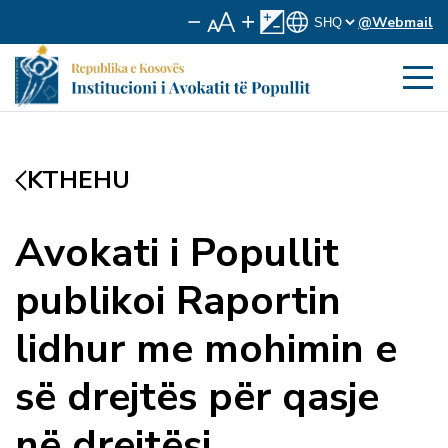
@Webmail
KTHEHU
Avokati i Popullit
publikoi Raportin
lidhur me mohimin e
së drejtës për qasje
në drejtësi