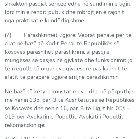
shkakton pasojat serioze edhe në sundimin e ligjit,
forcimin e rendit publik dhe mbrojtjen e rajonit
nga praktikat e kundërligjshme.
(7) Parashkrimet ligjore: Veprat penale për të
cilat në bazë të Kodit Penal të Republikës së
Kosovës parashihet parashkrimi, si pasoj e
mungesës së qasjes në gjykatë dhe funksionimit jo
të rregullt të organeve gjyqësore pas kalimit të
afatit të paraparë ligjorë arrijnë parashkrimin.
Në bazë të këtyre konstatimeve, dhe në përputhje
me nenin 135, par. 3 të Kushtetutës së Republikës
së Kosovës dhe nenin 16, par. 8 të Ligjit Nr. 05/L-
019 për Avokatin e Popullit, Avokati i Popullit
rekomandon që: