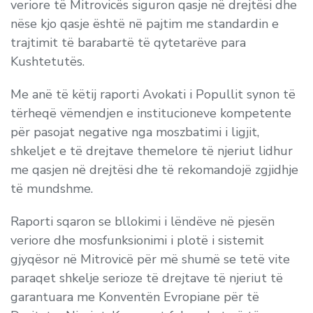
veriore të Mitrovicës siguron qasje në drejtësi dhe
nëse kjo qasje është në pajtim me standardin e
trajtimit të barabartë të qytetarëve para
Kushtetutës.
Me anë të këtij raporti Avokati i Popullit synon të
tërheqë vëmendjen e institucioneve kompetente
për pasojat negative nga moszbatimi i ligjit,
shkeljet e të drejtave themelore të njeriut lidhur
me qasjen në drejtësi dhe të rekomandojë zgjidhje
të mundshme.
Raporti sqaron se bllokimi i lëndëve në pjesën
veriore dhe mosfunksionimi i plotë i sistemit
gjyqësor në Mitrovicë për më shumë se tetë vite
paraqet shkelje serioze të drejtave të njeriut të
garantuara me Konventën Evropiane për të