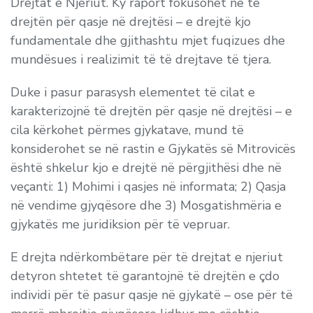
Drejtat e Njeriut. Ky raport fokusohet në të
drejtën për qasje në drejtësi – e drejtë kjo
fundamentale dhe gjithashtu mjet fuqizues dhe
mundësues i realizimit të të drejtave të tjera.
Duke i pasur parasysh elementet të cilat e
karakterizojnë të drejtën për qasje në drejtësi – e
cila kërkohet përmes gjykatave, mund të
konsiderohet se në rastin e Gjykatës së Mitrovicës
është shkelur kjo e drejtë në përgjithësi dhe në
veçanti: 1) Mohimi i qasjes në informata; 2) Qasja
në vendime gjyqësore dhe 3) Mosgatishmëria e
gjykatës me juridiksion për të vepruar.
E drejta ndërkombëtare për të drejtat e njeriut
detyron shtetet të garantojnë të drejtën e çdo
individi për të pasur qasje në gjykatë – ose për të