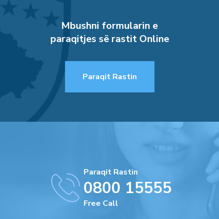
Mbushni formularin e
paraqitjes së rastit Online
Paraqit Rastin
Paraqit Rastin
0800 15555
Free Call