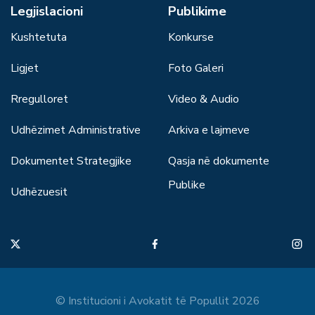
Legjislacioni
Publikime
Kushtetuta
Konkurse
Ligjet
Foto Galeri
Rregulloret
Video & Audio
Udhëzimet Administrative
Arkiva e lajmeve
Dokumentet Strategjike
Qasja në dokumente
Publike
Udhëzuesit
© Institucioni i Avokatit të Popullit 2026