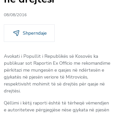
08/08/2016
Shperndaje
Avokati i Popullit i Republikës së Kosovës ka
publikuar sot Raportin Ex Officio me rekomandime
përkitazi me
mungesën e qasjes në ndërtesën e
gjykatës në pjesën veriore të Mitrovicës,
respektivisht mohimit të së drejtës për qasje në
drejtësi.
Qëllimi i këtij raporti është të tërheqë vëmendjen
e autoriteteve përgjegjëse nëse gjykata në pjesën