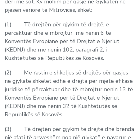
deri më sot. Ky mohim për qasje në Gjykatën në
pjesën veriore të Mitrovicës, shkel:
(1) Të drejtën për gjykim të drejtë, e
përcaktuar dhe e mbrojtur me nenin 6 të
Konventës Evropiane për të Drejtat e Njeriut
(KEDNJ) dhe me nenin 102, paragrafi 2, i
Kushtetutës së Republikës së Kosovës.
(2) Me rastin e shkeljes së drejtës për qasjes
në gjykatë shkelet edhe e drejta për mjete efikase
juridike të përcaktuar dhe të mbrojtur nenin 13 të
Konventës Evropiane për të Drejtat e Njeriut
(KEDNJ) dhe me nenin 32 të Kushtetutës së
Republikës së Kosovës.
(3) Të drejtën për gjykim të drejtë dhe brenda
një afati të arsyeshëm nga një gjykatë e pavarur e