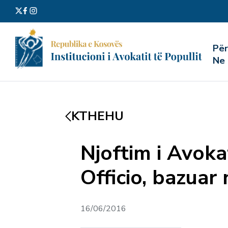
Kërko
Pë
për:
Ne
KTHEHU
Njoftim i Avoka
Officio, bazuar
16/06/2016