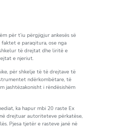
m për t’iu përgjigjur ankesës së
 faktet e paraqitura, ose nga
hkelur të drejtat dhe liritë e
jtat e njeriut.
ike,
për shkelje të të drejtave të
instrumentet ndërkombëtare, të
im jashtëzakonisht i rëndësishëm
 mediat, ka hapur mbi 20 raste Ex
janë drejtuar autoriteteve përkatëse,
ës. Pjesa tjetër e rasteve janë në