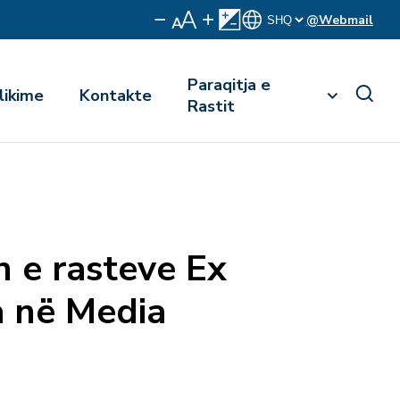
@Webmail
Paraqitja e
likime
Kontakte
Rastit
n e rasteve Ex
a në Media