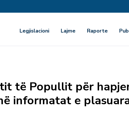
r
Legjislacioni
Lajme
Raporte
Pub
tit të Popullit për hapje
 në informatat e plasuar