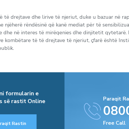
ë të drejtave dhe lirive të njeriut, duke u bazuar në ra
he njëherë rëndësinë që kanë mediat për të sensibilizua
 dhe në interes të mirëqenies dhe dinjitetit qytetarë. 
 kombëtare të të drejtave të njeriut, çfarë është Insti
publik.
i formularin e
Paraqit Ra
s së rastit Online
080
Free Call
raqit Rastin