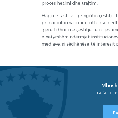
proces hetimi dhe trajtimi.
Hapja e rasteve që ngritin çështje t
primar informacioni, e rithekson ed
gjerë lidhur me çështje të ndjeshme
e natyrshëm ndërmjet institucioneve
mediave, si zëdhënëse të interesit 
Mbushn
paraqitje
Pa