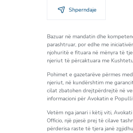
Shperndaje
Bazuar në mandatin dhe kompetencat
parashtruar, por edhe me iniciativën
njohuritë e fituara në mënyra të tje
njeriut të përcaktuara me Kushtetu
Pohimet e gazetarëve përmes media
njeriut, në kundërshtim me garanc
cilat zbatohen drejtpërdrejtë në v
informacioni për Avokatin e Populli
Vetëm nga janari i këtij viti, Avok
Officio, një pjesë prej të cilave ta
përderisa raste të tjera janë
zgjidhu