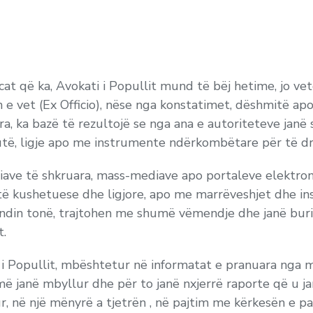
 që ka, Avokati i Popullit mund të bëj hetime, jo vetë
 e vet (
Ex Officio
), nëse nga konstatimet, dëshmitë apo
ra, ka bazë të rezultojë se nga ana e autoriteteve janë s
të, ligje apo me instrumente ndërkombëtare për të dre
ve të shkruara, mass-mediave apo portaleve elektron
itë kushetuese dhe ligjore, apo me marrëveshjet dhe 
endin tonë, trajtohen me shumë vëmendje dhe janë bur
t.
ati i Popullit, mbështetur në informatat e pranuara nga
shmë janë mbyllur dhe për to janë nxjerrë raporte që u 
r, në një mënyrë a tjetrën , në pajtim me kërkesën e pal