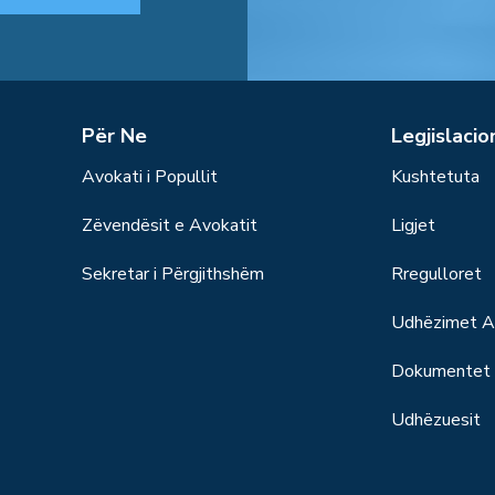
Për Ne
Legjislacio
Avokati i Popullit
Kushtetuta
Zëvendësit e Avokatit
Ligjet
Sekretar i Përgjithshëm
Rregulloret
Udhëzimet Ad
Dokumentet S
Udhëzuesit