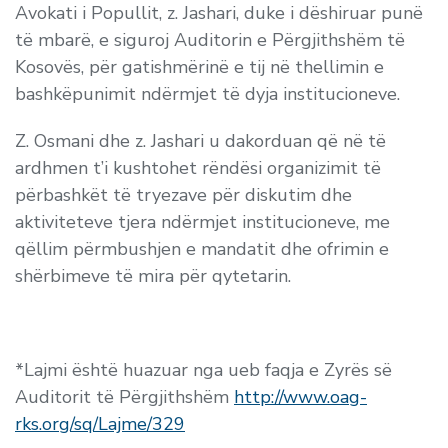
Avokati i Popullit, z. Jashari, duke i dëshiruar punë
të mbarë, e siguroj Auditorin e Përgjithshëm të
Kosovës, për gatishmërinë e tij në thellimin e
bashkëpunimit ndërmjet të dyja institucioneve.
Z. Osmani dhe z. Jashari u dakorduan që në të
ardhmen t’i kushtohet rëndësi organizimit të
përbashkët të tryezave për diskutim dhe
aktiviteteve tjera ndërmjet institucioneve, me
qëllim përmbushjen e mandatit dhe ofrimin e
shërbimeve të mira për qytetarin.
*Lajmi është huazuar nga ueb faqja e Zyrës së
Auditorit të Përgjithshëm
http://www.oag-
rks.org/sq/Lajme/329