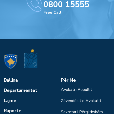
0800 15555
Free Call
Ballina
Për Ne
Avokati i Popullit
Departamentet
Lajme
Zëvendësit e Avokatit
Raporte
Sekretar i Përgjithshëm