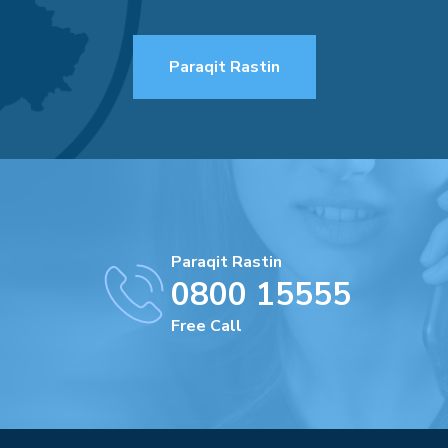
Paraqit Rastin
Paraqit Rastin
0800 15555
Free Call