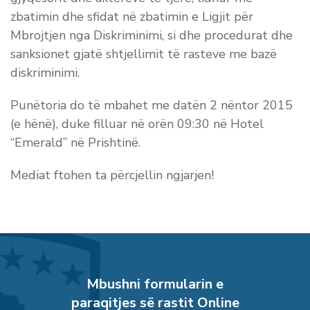
zbatimin dhe sfidat në zbatimin e Ligjit për
Mbrojtjen nga Diskriminimi, si dhe procedurat dhe
sanksionet gjatë shtjellimit të rasteve me bazë
diskriminimi.
Punëtoria do të mbahet me datën
2 nëntor 2015
(e hënë),
duke filluar në
orën 09:30 në Hotel
“
Emerald” në Prishtinë.
Mediat ftohen ta përcjellin ngjarjen!
Mbushni formularin e
paraqitjes së rastit Online