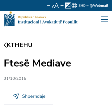
@Webmail
KTHEHU
Ftesë Mediave
31/10/2015
Shperndaje