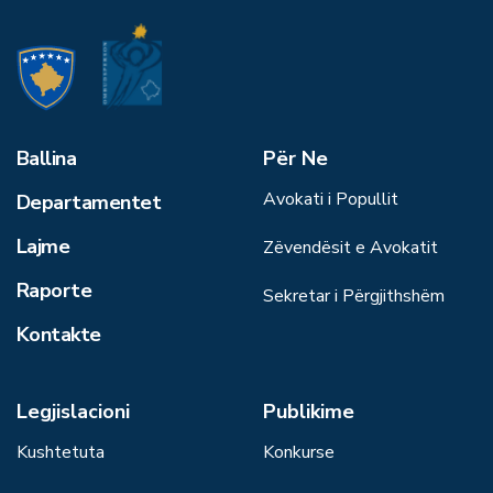
Ballina
Për Ne
Avokati i Popullit
Departamentet
Lajme
Zëvendësit e Avokatit
Raporte
Sekretar i Përgjithshëm
Kontakte
Legjislacioni
Publikime
Kushtetuta
Konkurse