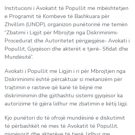
Institucioni i Avokatit të Popullit me mbështetjen
e Programit të Kombeve të Bashkuara për
Zhvillim (UNDP), organizon punëtorinë me temën
“
Zbatimi i Ligjit për Mbrojtje nga Diskriminimi-
Procedurat dhe Autoritetet përgjegjëse- Avokati i
Popullit, Gjyqësori dhe akterët e tjerë- Sfidat dhe
Mundësitë
”.
Avokati i Popullit me Ligjin i ri për Mbrojtjen nga
Diskriminimi është përcaktuar si mekanizëm për
trajtimin e rasteve që kanë të bëjnë me
diskriminimin dhe gjithashtu sistemi gjyqësor ka
autorizime të gjëra lidhur me zbatimin e këtij ligji.
Kjo punëtori do të ofrojë mundësinë e diskutimit
të
përbashkët
në mes të Avokatit të Popullit,
gjyqësorit dhe akterëve të tjerë, lidhur me