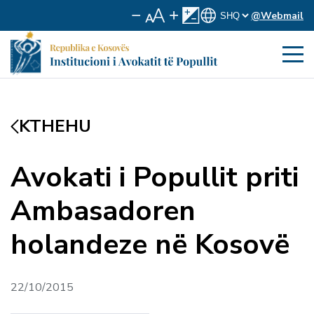
@Webmail
KTHEHU
Avokati i Popullit priti
Ambasadoren
holandeze në Kosovë
22/10/2015