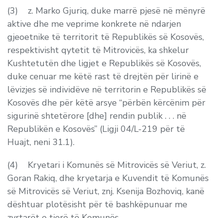
(3) z. Marko Gjuriq, duke marrë pjesë në mënyrë
aktive dhe me veprime konkrete në ndarjen
gjeoetnike të territorit të Republikës së Kosovës,
respektivisht qytetit të Mitrovicës, ka shkelur
Kushtetutën dhe ligjet e Republikës së Kosovës,
duke cenuar me këtë rast të drejtën për lirinë e
lëvizjes së individëve në territorin e Republikës së
Kosovës dhe për këtë arsye “përbën kërcënim për
sigurinë shtetërore [dhe] rendin publik . . . në
Republikën e Kosovës” (Ligji 04/L-219 për të
Huajt, neni 31.1).
(4) Kryetari i Komunës së Mitrovicës së Veriut, z.
Goran Rakiq, dhe kryetarja e Kuvendit të Komunës
së Mitrovicës së Veriut, znj. Ksenija Bozhoviq, kanë
dështuar plotësisht për të bashkëpunuar me
zyrtarët e tjerë të Komunës.