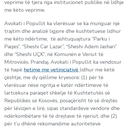
veprime të tjera nga institucionet publike në lidhje
me këto veprime.
Avokati i Popullit ka vlerësuar se ka munguar një
trajtim dhe analizë ligjore dhe kushtetuese lidhur
me këto ndërtime, të ashtuquajtura “Parku i
Paqes”, “Sheshi Car Lazar”, “Sheshi Adem Jashari”
dhe “Sheshi UÇK”, në Komunën e Veriut të
Mitrovicës. Prandaj, Avokati i Popullit ka vendosur
të hapë
hetime me vetiniciativë
lidhur me këtë
çështje, me dy qëllime kryesore: (1) për të
vlerësuar nëse ngritja e katër ndërtimeve të
lartcekura paraqet shkelje të Kushtetutës së
Republikës së Kosovës, posaçërisht të së drejtës
për lëvizjen e lirë, sipas standardeve vendore dhe
ndërkombëtare të të drejtave të njeriut, dhe (2)
për t’u dhënë rekomandime autoriteteve