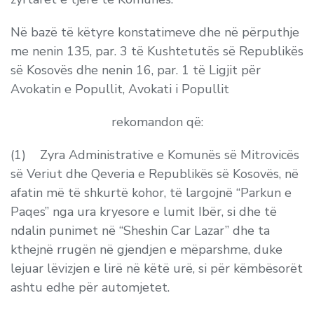
Në bazë të këtyre konstatimeve dhe në përputhje
me nenin 135, par. 3 të Kushtetutës së Republikës
së Kosovës dhe nenin 16, par. 1 të Ligjit për
Avokatin e Popullit, Avokati i Popullit
rekomandon që:
(1) Zyra Administrative e Komunës së Mitrovicës
së Veriut dhe Qeveria e Republikës së Kosovës, në
afatin më të shkurtë kohor, të largojnë “Parkun e
Paqes” nga ura kryesore e lumit Ibër, si dhe të
ndalin punimet në “Sheshin Car Lazar” dhe ta
kthejnë rrugën në gjendjen e mëparshme, duke
lejuar lëvizjen e lirë në këtë urë, si për këmbësorët
ashtu edhe për automjetet.