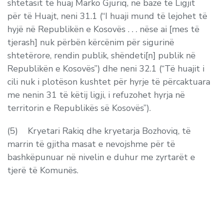
shtetasit të huaj Marko Gjuriq, në bazë të Ligjit
për të Huajt, neni 31.1 (“I huaji mund të lejohet të
hyjë në Republikën e Kosovës . . . nëse ai [mes të
tjerash] nuk përbën kërcënim për sigurinë
shtetërore, rendin publik, shëndeti[n] publik në
Republikën e Kosovës”) dhe neni 32.1 (“Të huajit i
cili nuk i plotëson kushtet për hyrje të përcaktuara
me nenin 31 të këtij ligji, i refuzohet hyrja në
territorin e Republikës së Kosovës”).
(5) Kryetari Rakiq dhe kryetarja Bozhoviq, të
marrin të gjitha masat e nevojshme për të
bashkëpunuar në nivelin e duhur me zyrtarët e
tjerë të Komunës.