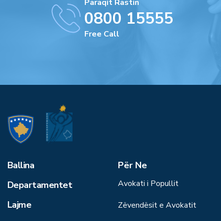
Paraqit Rastin
0800 15555
Free Call
Ballina
Për Ne
Avokati i Popullit
Departamentet
Lajme
Zëvendësit e Avokatit