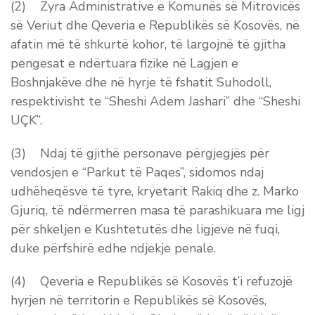
(2) Zyra Administrative e Komunës së Mitrovicës
së Veriut dhe Qeveria e Republikës së Kosovës, në
afatin më të shkurtë kohor, të largojnë të gjitha
pengesat e ndërtuara fizike në Lagjen e
Boshnjakëve dhe në hyrje të fshatit Suhodoll,
respektivisht te “Sheshi Adem Jashari” dhe “Sheshi
UÇK”.
(3) Ndaj të gjithë personave përgjegjës për
vendosjen e “Parkut të Paqes”, sidomos ndaj
udhëheqësve të tyre, kryetarit Rakiq dhe z. Marko
Gjuriq, të ndërmerren masa të parashikuara me ligj
për shkeljen e Kushtetutës dhe ligjeve në fuqi,
duke përfshirë edhe ndjekje penale.
(4) Qeveria e Republikës së Kosovës t’i refuzojë
hyrjen në territorin e Republikës së Kosovës,