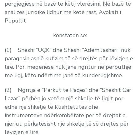
përgjegjëse në bazë të këtij vlerësimi. Në bazë të
analizës juridike lidhur me këtë rast, Avokati i
Popullit
konstaton se:
(1) Sheshi “UÇK” dhe Sheshi “Adem Jashari” nuk
paraqesin asnjë kufizim të së drejtës për lëvizjen e
lirë. Por, meqenëse nuk janë ngritur në përputhje
me ligj, këto ndërtime janë të kundërligjshme.
(2) Ngritja e “Parkut të Paqes” dhe “Sheshit Car
Lazar” përbën jo vetëm një shkelje të ligjit por
edhe një shkelje të Kushtetutës dhe
instrumenteve ndërkombëtare për të drejtat e
njeriut, përkatësisht një shkelje të së drejtës për
lëvizjen e lirë.