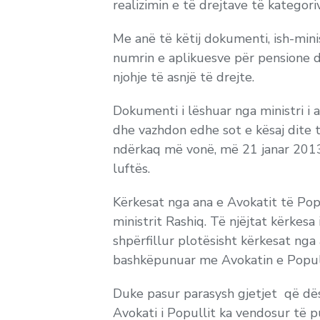
realizimin e të drejtave të kategori
Me anë të këtij dokumenti, ish-mini
numrin e aplikuesve për pensione d
njohje të asnjë të drejte.
Dokumenti i lëshuar nga ministri i
dhe vazhdon edhe sot e kësaj dite t
ndërkaq më vonë, më 21 janar 2013
luftës.
Kërkesat nga ana e Avokatit të Pop
ministrit Rashiq. Të njëjtat kërkesa 
shpërfillur plotësisht kërkesat nga 
bashkëpunuar me Avokatin e Populli
Duke pasur parasysh gjetjet që dës
Avokati i Popullit ka vendosur të 