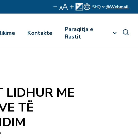
@Webmail
Paraqitja e
likime
Kontakte
Rastit
T LIDHUR ME
VE TË
NDIM
Ë