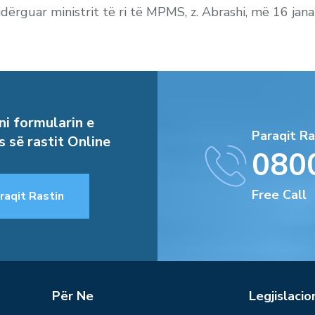
dërguar ministrit të ri të MPMS, z. Abrashi, më 16 janar
i formularin e
Paraqit Ra
s së rastit Online
080
Free Call
raqit Rastin
Për Ne
Legjislacio