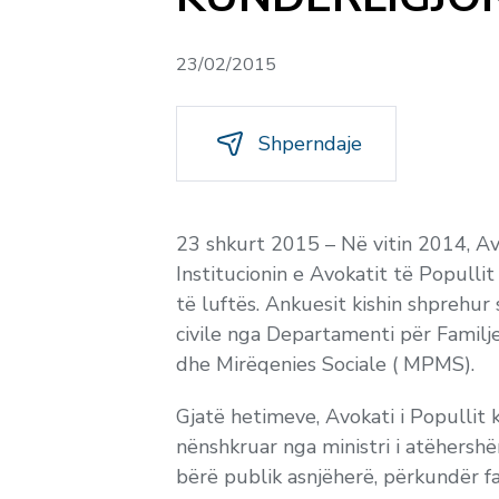
23/02/2015
Shperndaje
23 shkurt 2015
–
Në vitin 2014, A
Institucionin e Avokatit të Popullit
të luftës. Ankuesit kishin shprehur
civile nga Departamenti për Familje
dhe Mirëqenies Sociale ( MPMS).
Gjatë hetimeve, Avokati i Populli
nënshkruar nga ministri i atëhershë
bërë publik asnjëherë, përkundër fa