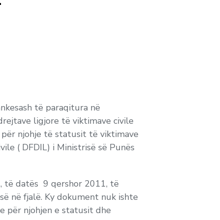
ankesash të paraqitura në
rejtave ligjore të viktimave civile
për njohje të statusit të viktimave
ile ( DFDIL) i Ministrisë së Punës
 të datës 9 qershor 2011, të
isë në fjalë. Ky dokument nuk ishte
e për njohjen e statusit dhe