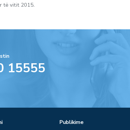
 të vitit 2015.
stin
0 15555
ni
Publikime