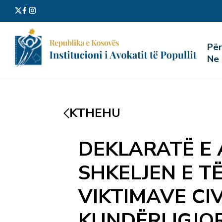
Kërko
Pë
për:
Ne
KTHEHU
DEKLARATË E 
SHKELJEN E T
VIKTIMAVE CIV
KUNDËRLIGJOR