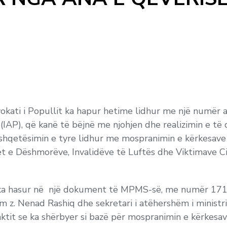
vokati i Popullit ka hapur hetime lidhur me një numër 
 (IAP), që kanë të bëjnë me njohjen dhe realizimin e të d
 shqetësimin e tyre lidhur me mospranimin e kërkesave 
t e Dëshmorëve, Invalidëve të Luftës dhe Viktimave Civ
t ka hasur në një dokument të MPMS-së, me numër 171,
m z. Nenad Rashiq dhe sekretari i atëhershëm i ministr
ktit se ka shërbyer si bazë për mospranimin e kërkesav