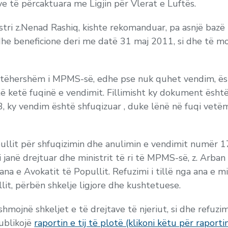
ve të përcaktuara me Ligjin për Vlerat e Luftës.
stri z.Nenad Rashiq, kishte rekomanduar, pa asnjë bazë
he beneficione deri me datë 31 maj 2011, si dhe të m
 atëhershëm i MPMS-së, edhe pse nuk quhet vendim, ës
ë ketë fuqinë e vendimit. Fillimisht ky dokument është
, ky vendim është shfuqizuar
, duke lënë në fuqi vetëm
ullit për shfuqizimin dhe anulimin e vendimit numër 17
i janë drejtuar dhe ministrit të ri të MPMS-së, z. Arban A
ana e Avokatit të Popullit. Refuzimi i tillë nga ana e m
t, përbën shkelje ligjore dhe kushtetuese.
hmojnë shkeljet e të drejtave të njeriut, si dhe refuzi
publikojë
raportin e tij të plotë (klikoni këtu për raporti