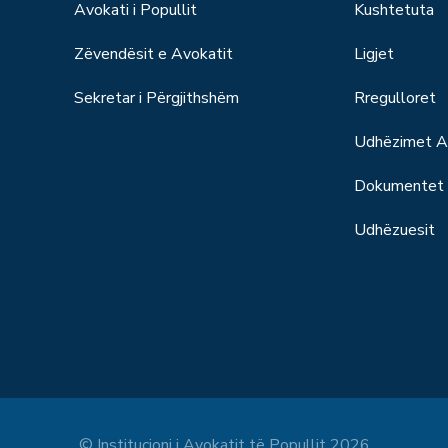
Avokati i Popullit
Kushtetuta
Zëvendësit e Avokatit
Ligjet
Sekretar i Përgjithshëm
Rregulloret
Udhëzimet Ad
Dokumentet S
Udhëzuesit
© Institucioni i Avokatit të Popullit 2026