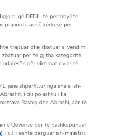
 ligjore, që DFDIL të përmbyllte
os pranonte asnjë kërkesë për
htë trajtuar dhe zbatuar si vendim
 zbatuar për të gjitha kategoritë,
 ndalesën për viktimat civile të
1, janë shpërfillur
nga ana e ish-
brashit, i cili po ashtu i ka
inistrave Rashiq dhe Abrashi, për të
min e Qeverisë për të bashkëpunuar,
n)
, i cili i është dërguar ish-ministrit