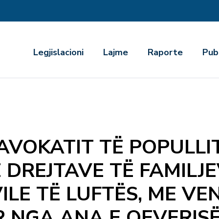
r
Legjislacioni
Lajme
Raporte
Pub
AVOKATIT TË POPULLI
Ë DREJTAVE TË FAMILJE
ILE TË LUFTËS, ME VE
 NGA ANA E QEVERIS