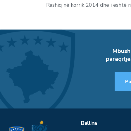
Rashiq në korrik 2014 dhe i është ri
Mbushn
paraqitje
Pa
Ballina