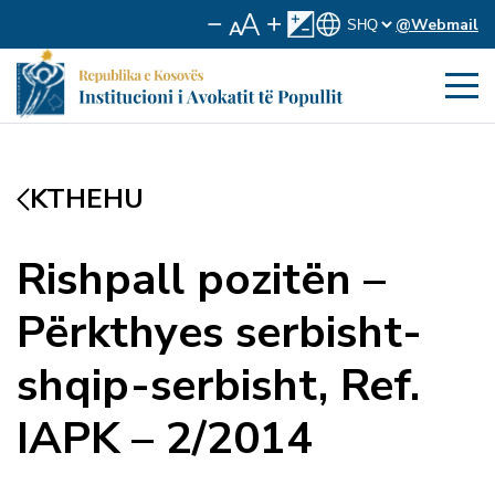
@Webmail
KTHEHU
Rishpall pozitën –
Përkthyes serbisht-
shqip-serbisht, Ref.
IAPK – 2/2014