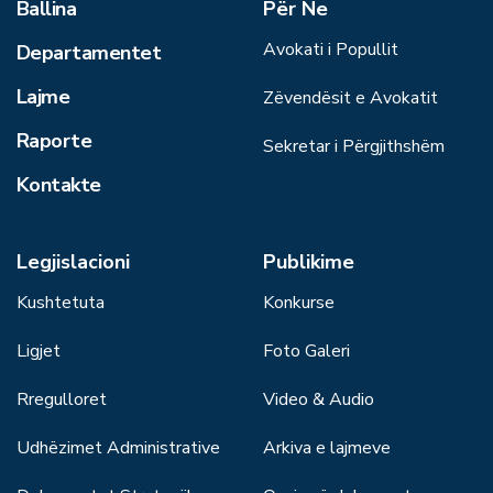
Ballina
Për Ne
Avokati i Popullit
Departamentet
Lajme
Zëvendësit e Avokatit
Raporte
Sekretar i Përgjithshëm
Kontakte
Legjislacioni
Publikime
Kushtetuta
Konkurse
Ligjet
Foto Galeri
Rregulloret
Video & Audio
Udhëzimet Administrative
Arkiva e lajmeve