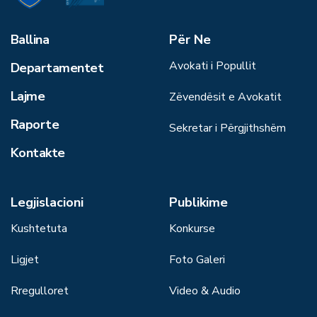
Ballina
Për Ne
Avokati i Popullit
Departamentet
Lajme
Zëvendësit e Avokatit
Raporte
Sekretar i Përgjithshëm
Kontakte
Legjislacioni
Publikime
Kushtetuta
Konkurse
Ligjet
Foto Galeri
Rregulloret
Video & Audio