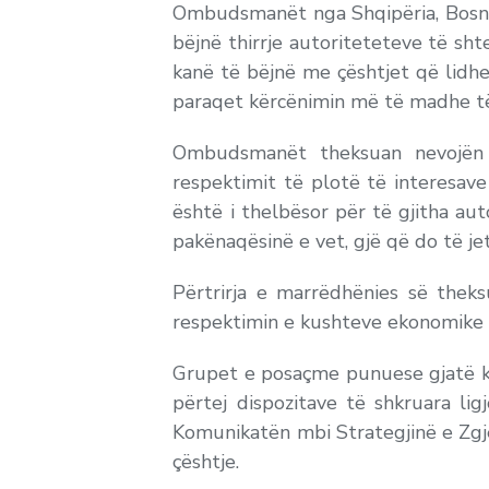
Ombudsmanët nga Shqipëria, Bosna d
bëjnë thirrje autoriteteteve të s
kanë të bëjnë me çështjet që lidhe
paraqet kërcënimin më të madhe të t
Ombudsmanët theksuan nevojën e
respektimit të plotë të interesave
është i thelbësor për të gjitha au
pakënaqësinë e vet, gjë që do të 
Përtrirja e marrëdhënies së thek
respektimin e kushteve ekonomike 
Grupet e posaçme punuese gjatë ko
përtej dispozitave të shkruara li
Komunikatën mbi Strategjinë e Zgje
çështje.