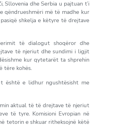
 Sllovenia dhe Serbia u pajtuan t’i
 dhe qëndrueshmëri më të madhe kur
pasiqë shkelja e këtyre të drejtave
erimit të dialogut shoqëror dhe
ave të njeriut dhe sundimi i ligjit
ndësishme kur qytetarët ta shprehin
ë tëre kohës.
ut është e lidhur ngushtësisht me
n aktual të të drejtave të njeriut
eve të tyre. Komisioni Evropian në
ë tetorin e shkuar ritheksojnë këtë