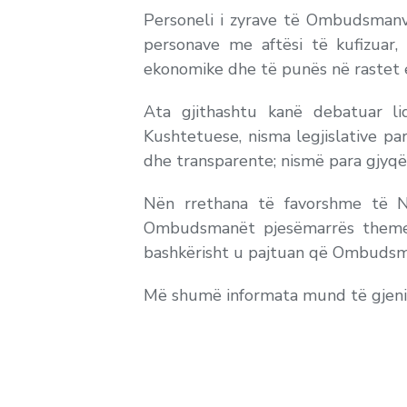
Personeli i zyrave të Ombudsmanve
personave me aftësi të kufizuar,
ekonomike dhe të punës në rastet 
Ata gjithashtu kanë debatuar li
Kushtetuese, nisma legjislative p
dhe transparente; nismë para gjyqës
Nën rrethana të favorshme të N
Ombudsmanët pjesëmarrës themelua
bashkërisht u pajtuan që Ombudsmani
Më shumë informata mund të gjeni