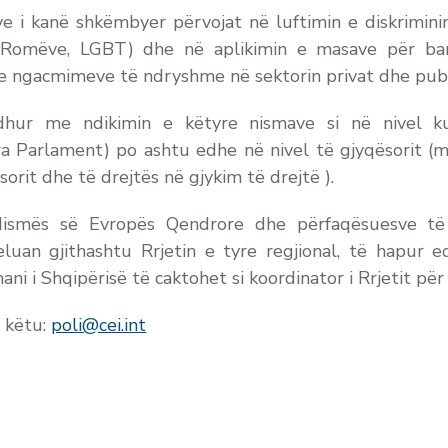
 i kanë shkëmbyer përvojat në luftimin e diskrimini
 Romëve, LGBT) dhe në aplikimin e masave për bara
e ngacmimeve të ndryshme në sektorin privat dhe publi
dhur me ndikimin e këtyre nismave si në nivel k
ara Parlament) po ashtu edhe në nivel të gjyqësorit (
orit dhe të drejtës në gjykim të drejtë ).
ismës së Evropës Qendrore dhe përfaqësuesve të
n gjithashtu Rrjetin e tyre regjional, të hapur ed
 i Shqipërisë të caktohet si koordinator i Rrjetit për 
 këtu:
poli@cei.int