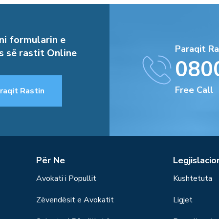
i formularin e
Paraqit Ra
s së rastit Online
080
Free Call
raqit Rastin
Për Ne
Legjislacio
Avokati i Popullit
Kushtetuta
Zëvendësit e Avokatit
Ligjet