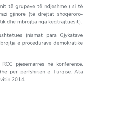
mit të grupeve të ndjeshme ( si të
zi gjinore (të drejtat shoqëroro-
k dhe mbrojtja nga keqtrajtuesit).
ushtetues (nismat para Gjykatave
mbrojtja e procedurave demokratike
 RCC pjesëmarrës në konferencë,
he për përfshirjen e Turqisë. Ata
vitin 2014.