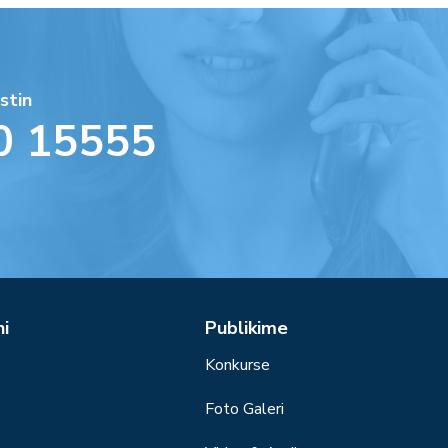
stin
0 15555
ni
Publikime
Konkurse
Foto Galeri