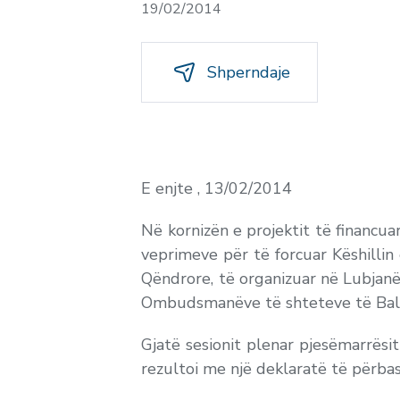
19/02/2014
Shperndaje
E enjte , 13/02/2014
Në kornizën e projektit të financu
veprimeve për të forcuar Këshillin
Qëndrore, të organizuar në Lubjanë
Ombudsmanëve të shteteve të Ballk
Gjatë sesionit plenar pjesëmarrë
rezultoi me një deklaratë të përbas