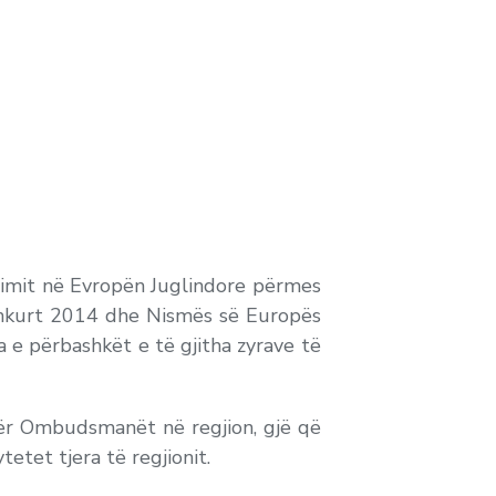
unimit në Evropën Juglindore përmes
hkurt 2014 dhe Nismës së Europës
 e përbashkët e të gjitha zyrave të
ër Ombudsmanët në regjion, gjë që
etet tjera të regjionit.