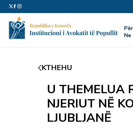
Kërko
Pë
për:
Ne
KTHEHU
U THEMELUA R
NJERIUT NË 
LJUBLJANË