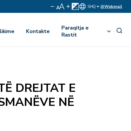
@Webmail
Paraqitja e
likime
Kontakte
Rastit
TË DREJTAT E
DSMANËVE NË