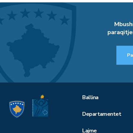
Mbushn
paraqitje
Pa
Ballina
Departamentet
Lajme