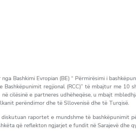
ar nga Bashkimi Evropian (BE) “ Përmirësimi i bashkëp
 e Bashkëpunimit regjional (RCC)”
të mbajtur me 10 s
 në cilësinë e partneres udhëheqëse, u mbajt mbledhja
anit perëndimor dhe të Sllovenisë dhe të Turqisë.
sit diskutuan raportet e mundshme të bashkëpunimit p
hkëta që reflekton ngjarjet e fundit në Sarajevë dhe qyt