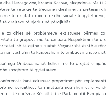
he Hercegovina, Kroacia, Kosova, Maqedonia, Mali i Zi,
hteteve të veta që të tregojnë ndjeshmëri, shqetësim
n me të drejtat ekonomike dhe sociale të qytetarëve, 
ë drejtave të njeriut në përgjithësi.
 zgjidhjes së problemeve ekzistuese përmes zgj
 vitale të grupeve më të cenuara. Respektimi i të drejt
toritetet në të gjitha situatat. Veçanërisht është e rë
jetë nën vështrim të kujdesshëm të ombudsmanëve gjat
suar nga Ombudsmanët lidhur me të drejtat e njeri
dhe shoqërore të qytetarëve.
nferencës kanë adresuar propozimet për implementimi
gjore në përgjithësi, të miratuara nga shumica e vend
rimit të dorëzuar Këshillit dhe Parlamentit Evropian n