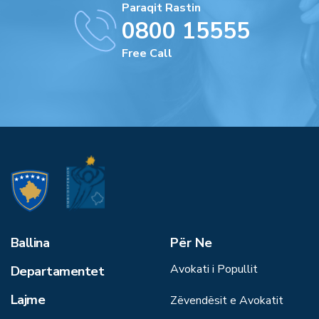
Paraqit Rastin
0800 15555
Free Call
Ballina
Për Ne
Avokati i Popullit
Departamentet
Lajme
Zëvendësit e Avokatit