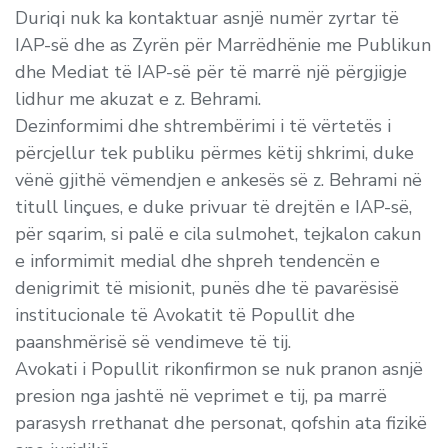
Duriqi nuk ka kontaktuar asnjë numër zyrtar të
IAP-së dhe as Zyrën për Marrëdhënie me Publikun
dhe Mediat të IAP-së për të marrë një përgjigje
lidhur me akuzat e z. Behrami.
Dezinformimi dhe shtrembërimi i të vërtetës i
përcjellur tek publiku përmes këtij shkrimi, duke
vënë gjithë vëmendjen e ankesës së z. Behrami në
titull linçues, e duke privuar të drejtën e IAP-së,
për sqarim, si palë e cila sulmohet, tejkalon cakun
e informimit medial dhe shpreh tendencën e
denigrimit të misionit, punës dhe të pavarësisë
institucionale të Avokatit të Popullit dhe
paanshmërisë së vendimeve të tij.
Avokati i Popullit rikonfirmon se nuk pranon asnjë
presion nga jashtë në veprimet e tij, pa marrë
parasysh rrethanat dhe personat, qofshin ata fizikë