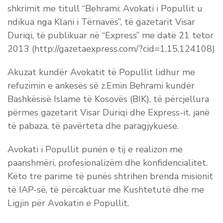
shkrimit me titull “Behrami: Avokati i Popullit u
ndikua nga Klani i Tërnavës”, të gazetarit Visar
Duriqi, të publikuar në “Express” me datë 21 tetor
2013 (http://gazetaexpress.com/?cid=1,15,124108)
Akuzat kundër Avokatit të Popullit lidhur me
refuzimin e ankesës së z.Emin Behrami kundër
Bashkësisë Islame të Kosovës (BIK), të përcjellura
përmes gazetarit Visar Duriqi dhe Express-it, janë
të pabaza, të pavërteta dhe paragjykuese.
Avokati i Popullit punën e tij e realizon me
paanshmëri, profesionalizëm dhe konfidencialitet.
Këto tre parime të punës shtrihen brenda misionit
të IAP-së, të përcaktuar me Kushtetutë dhe me
Ligjin për Avokatin e Popullit.