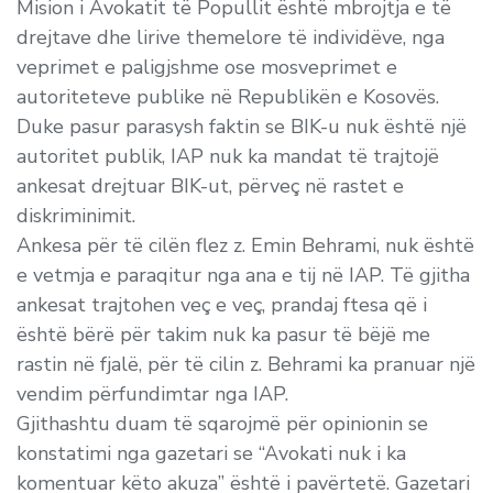
Mision i Avokatit të Popullit është mbrojtja e të
drejtave dhe lirive themelore të individëve, nga
veprimet e paligjshme ose mosveprimet e
autoriteteve publike në Republikën e Kosovës.
Duke pasur parasysh faktin se BIK-u nuk është një
autoritet publik, IAP nuk ka mandat të trajtojë
ankesat drejtuar BIK-ut, përveç në rastet e
diskriminimit.
Ankesa për të cilën flez z. Emin Behrami, nuk është
e vetmja e paraqitur nga ana e tij në IAP. Të gjitha
ankesat trajtohen veç e veç, prandaj ftesa që i
është bërë për takim nuk ka pasur të bëjë me
rastin në fjalë, për të cilin z. Behrami ka pranuar një
vendim përfundimtar nga IAP.
Gjithashtu duam të sqarojmë për opinionin se
konstatimi nga gazetari se “Avokati nuk i ka
komentuar këto akuza” është i pavërtetë. Gazetari