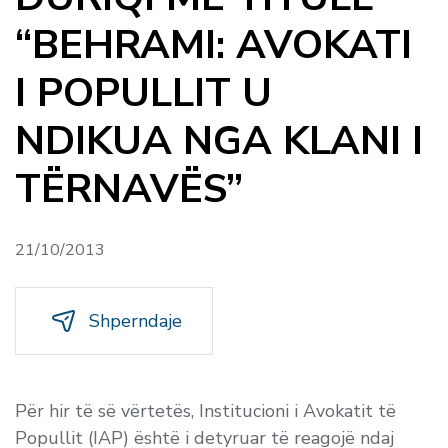
“BEHRAMI: AVOKATI
I POPULLIT U
NDIKUA NGA KLANI I
TËRNAVËS”
21/10/2013
Shperndaje
Për hir të së vërtetës, Institucioni i Avokatit të
Popullit (IAP) është i detyruar të reagojë ndaj