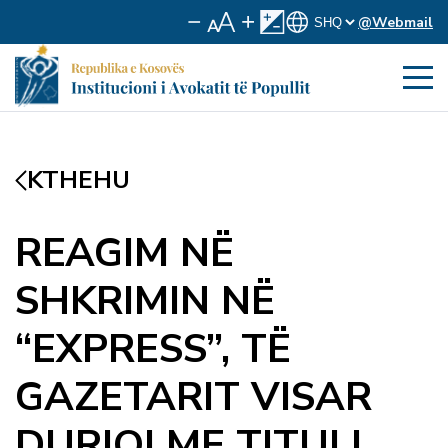
@Webmail
KTHEHU
REAGIM NË
SHKRIMIN NË
“EXPRESS”, TË
GAZETARIT VISAR
DURIQI ME TITULL