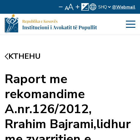
@Webmail
KTHEHU
Raport me
rekomandime
A.nr.126/2012,
Rrahim Bajrami,lidhur
me zvarritjen e