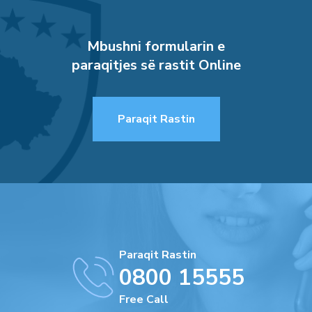
Mbushni formularin e
paraqitjes së rastit Online
Paraqit Rastin
Paraqit Rastin
0800 15555
Free Call