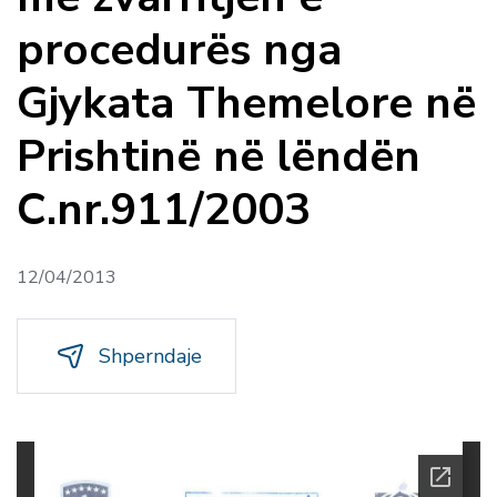
procedurës nga
Gjykata Themelore në
Prishtinë në lëndën
C.nr.911/2003
12/04/2013
Shperndaje