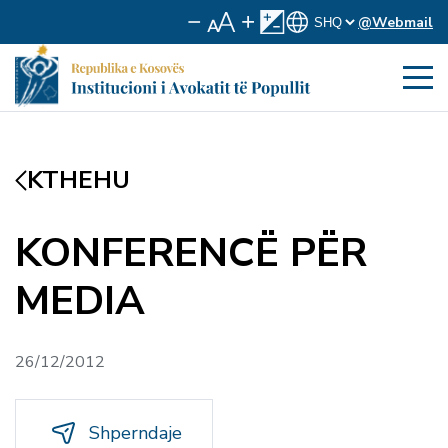
@Webmail
KTHEHU
KONFERENCË PËR
MEDIA
26/12/2012
Shperndaje