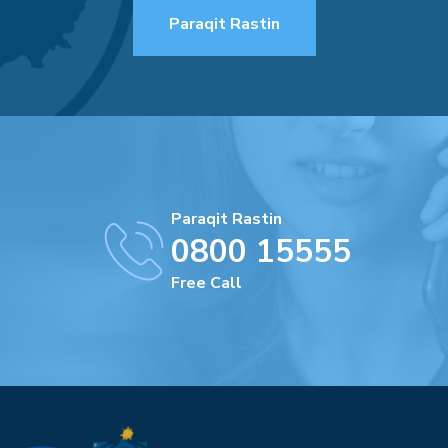
Paraqit Rastin
Paraqit Rastin
0800 15555
Free Call