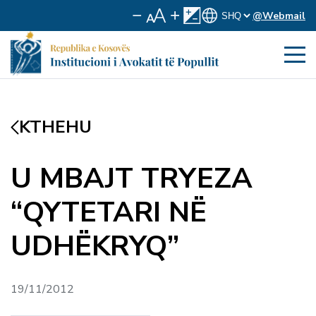
@Webmail
KTHEHU
U MBAJT TRYEZA
“QYTETARI NË
UDHËKRYQ”
19/11/2012