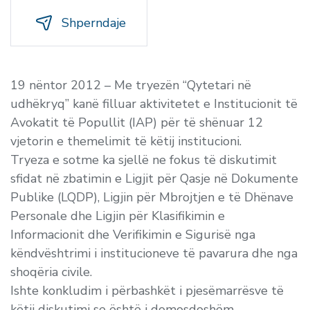
Shperndaje
19 nëntor 2012 – Me tryezën “Qytetari në
udhëkryq” kanë filluar aktivitetet e Institucionit të
Avokatit të Popullit (IAP) për të shënuar 12
vjetorin e themelimit të këtij institucioni.
Tryeza e sotme ka sjellë ne fokus të diskutimit
sfidat në zbatimin e Ligjit për Qasje në Dokumente
Publike (LQDP), Ligjin për Mbrojtjen e të Dhënave
Personale dhe Ligjin për Klasifikimin e
Informacionit dhe Verifikimin e Sigurisë nga
këndvështrimi i institucioneve të pavarura dhe nga
shoqëria civile.
Ishte konkludim i përbashkët i pjesëmarrësve të
këtij diskutimi se është i domosdoshëm