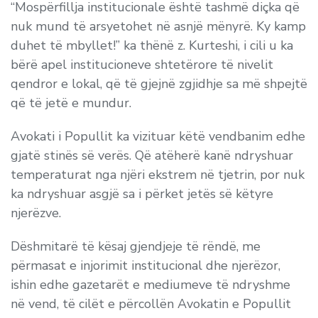
“Mospërfillja institucionale është tashmë diçka që
nuk mund të arsyetohet në asnjë mënyrë. Ky kamp
duhet të mbyllet!” ka thënë z. Kurteshi, i cili u ka
bërë apel institucioneve shtetërore të nivelit
qendror e lokal, që të gjejnë zgjidhje sa më shpejtë
që të jetë e mundur.
Avokati i Popullit ka vizituar këtë vendbanim edhe
gjatë stinës së verës. Që atëherë kanë ndryshuar
temperaturat nga njëri ekstrem në tjetrin, por nuk
ka ndryshuar asgjë sa i përket jetës së këtyre
njerëzve.
Dëshmitarë të kësaj gjendjeje të rëndë, me
përmasat e injorimit institucional dhe njerëzor,
ishin edhe gazetarët e mediumeve të ndryshme
në vend, të cilët e përcollën Avokatin e Popullit