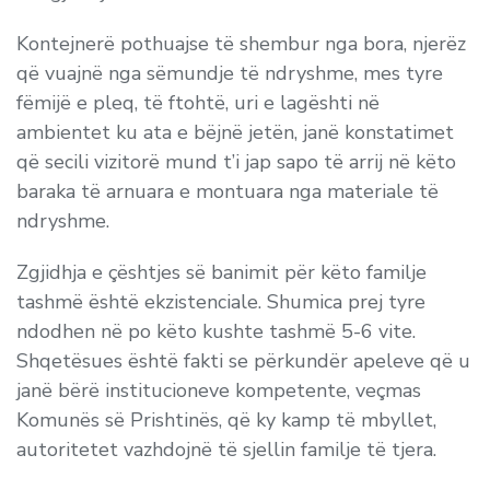
Kontejnerë pothuajse të shembur nga bora, njerëz
që vuajnë nga sëmundje të ndryshme, mes tyre
fëmijë e pleq, të ftohtë, uri e lagështi në
ambientet ku ata e bëjnë jetën, janë konstatimet
që secili vizitorë mund t’i jap sapo të arrij në këto
baraka të arnuara e montuara nga materiale të
ndryshme.
Zgjidhja e çështjes së banimit për këto familje
tashmë është ekzistenciale. Shumica prej tyre
ndodhen në po këto kushte tashmë 5-6 vite.
Shqetësues është fakti se përkundër apeleve që u
janë bërë institucioneve kompetente, veçmas
Komunës së Prishtinës, që ky kamp të mbyllet,
autoritetet vazhdojnë të sjellin familje të tjera.