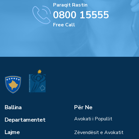
Paraqit Rastin
0800 15555
Free Call
Ballina
Për Ne
Avokati i Popullit
Departamentet
Lajme
Zëvendësit e Avokatit