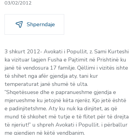
03/02/2012
Shperndaje
3 shkurt 2012- Avokati i Popullit, z. Sami Kurteshi
ka vizituar lagjen Fusha e Pajtimit në Prishtinë ku
janë të vendosura 17 familje. Qëllimi i vizitës ishte
të shihet nga afër gjendja aty, tani kur
temperaturat janë shumë të ulta.
”Shqetësuese dhe e papranueshme gjendja e
mjerueshme ku jetojnë këta njerëz. Kjo jetë është
e padinjitetshme. Aty ku nuk ka dinjitet, as që
mund të shkohet më tutje e të flitet për të drejta
të njeriut!” u shpreh Avokati i Popullit. i përballur
me gjendjen në këtë vendbanim.