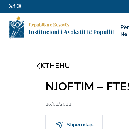
Kërko
Pë
për:
Ne
KTHEHU
NJOFTIM – FT
26/01/2012
Shperndaje