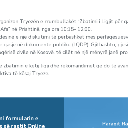
 organizon Tryezën e rrumbullakët “Zbatimi i Ligjit për
Afa” në Prishtinë, nga ora 10:15- 12:00.
dësinë e një diskutimi të përbashkët mes përfaqësuesve
r qasje në dokumente publike (LQDP). Gjithashtu, pjesë
qërisë civile në Kosovë, të cilët në një mënyrë janë p
në zbatimin e këtij ligji dhe rekomandimet që do të ava
tiva të kësaj Tryeze.
i formularin e
Paraqit Ra
s së rastit Online