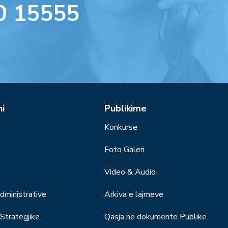
0 15555
ni
Publikime
Konkurse
Foto Galeri
Video & Audio
ministrative
Arkiva e lajmeve
trategjike
Qasja në dokumente Publike