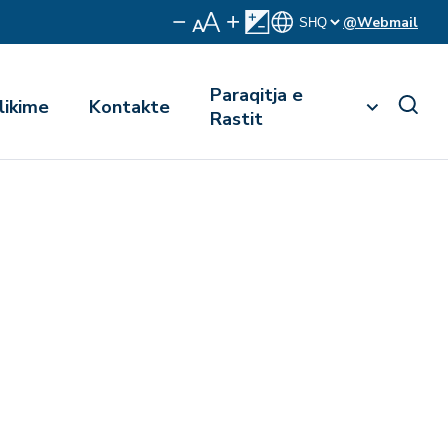
@Webmail
Paraqitja e
likime
Kontakte
Rastit