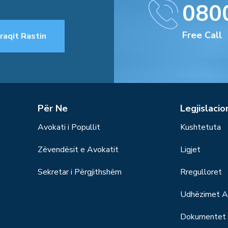
080
Free Call
raqit Rastin
Për Ne
Legjislacio
Avokati i Popullit
Kushtetuta
Zëvendësit e Avokatit
Ligjet
Sekretar i Përgjithshëm
Rregulloret
Udhëzimet Ad
Dokumentet S