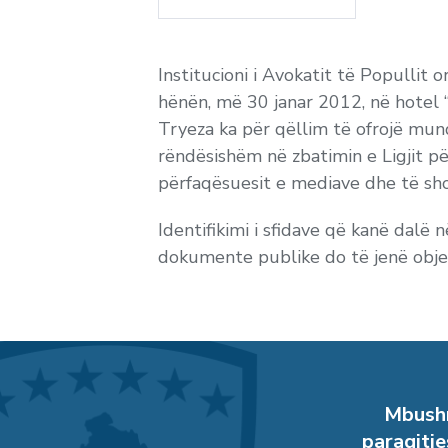
Institucioni i Avokatit të Popullit
hënën, më 30 janar 2012, në hotel “
Tryeza ka për qëllim të ofrojë mun
rëndësishëm në zbatimin e Ligjit pë
përfaqësuesit e mediave dhe të sho
Identifikimi i sfidave që kanë dalë 
dokumente publike do të jenë objek
Mbushn
paraqitje