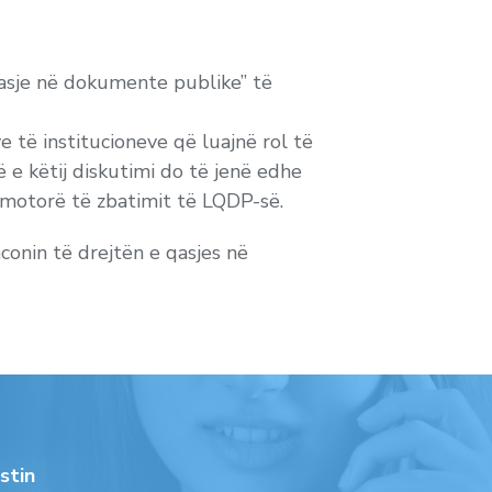
 qasje në dokumente publike” të
 të institucioneve që luajnë rol të
 e këtij diskutimi do të jenë edhe
romotorë të zbatimit të LQDP-së.
nconin të drejtën e qasjes në
stin